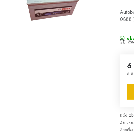
Autob
0888 
obv
Mo
6
5 5
Mě
Kód zbo
Záruka
:
Značka