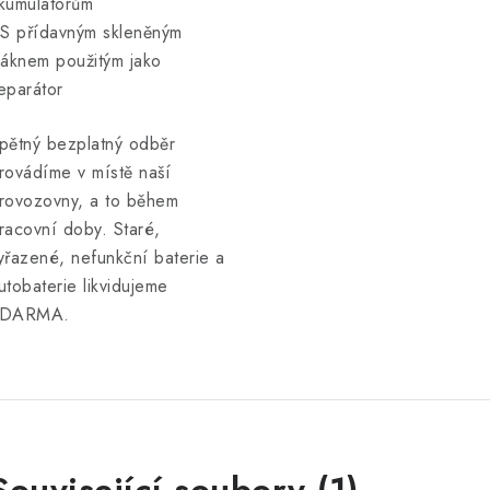
kumulátorům
 S přídavným skleněným
láknem použitým jako
eparátor
pětný bezplatný odběr
rovádíme v místě naší
rovozovny, a to během
racovní doby. Staré,
yřazené, nefunkční baterie a
utobaterie likvidujeme
DARMA.