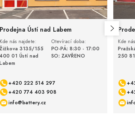
Prodejna Ústí nad Labem
Prode
Kde nás najdete:
Otevírací doba:
Kde nás
Žižkova 3135/155
PO-PÁ: 8:30 - 17:00
Pražsk
400 01 Ústí nad
SO: ZAVŘENO
250 81
Labem
+420 222 514 297
+4
+420 774 403 908
+4
info@battery.cz
inf