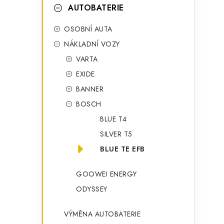
t
g
AUTOBATERIE
r
o
OSOBNÍ AUTA
a
r
NÁKLADNÍ VOZY
n
i
VARTA
e
n
EXIDE
í
BANNER
BOSCH
p
BLUE T4
a
SILVER T5
n
BLUE TE EFB
e
GOOWEI ENERGY
l
ODYSSEY
VÝMĚNA AUTOBATERIE