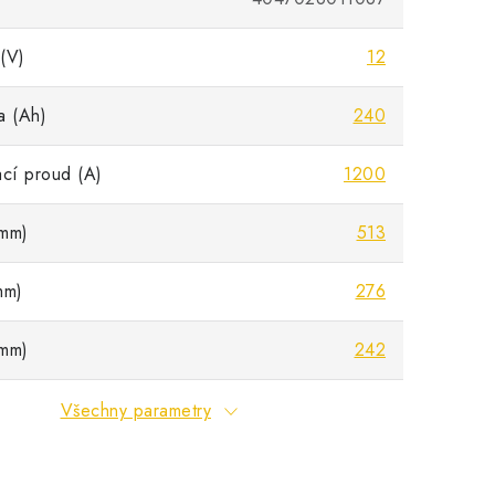
(V)
12
a (Ah)
240
ací proud (A)
1200
mm)
513
mm)
276
mm)
242
Všechny parametry