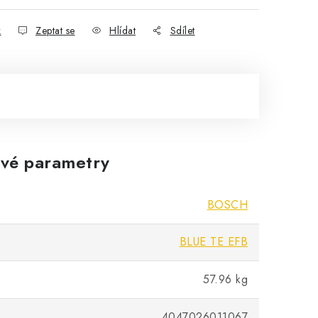
k
Zeptat se
Hlídat
Sdílet
vé parametry
BOSCH
BLUE TE EFB
57.96 kg
4047026011067