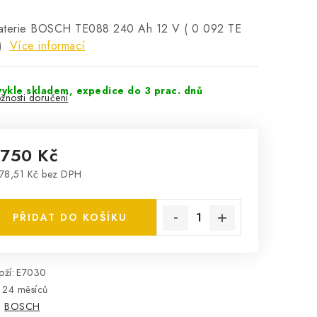
aterie BOSCH TE088 240 Ah 12 V ( 0 092 TE
)
Více informací
ykle skladem, expedice do 3 prac. dnů
žnosti doručení
 750 Kč
78,51 Kč bez DPH
rná cena:
PŘIDAT DO KOŠÍKU
ží:
E7030
24 měsíců
:
BOSCH