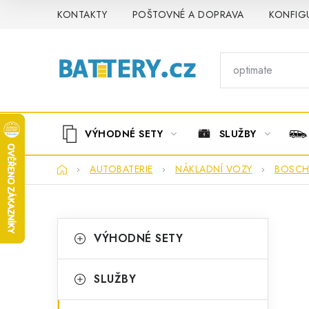
Přejít
KONTAKTY
POŠTOVNÉ A DOPRAVA
KONFIG
na
obsah
VÝHODNÉ SETY
SLUŽBY
Domů
AUTOBATERIE
NÁKLADNÍ VOZY
BOSC
P
K
Přeskočit
VÝHODNÉ SETY
kategorie
a
o
t
s
SLUŽBY
e