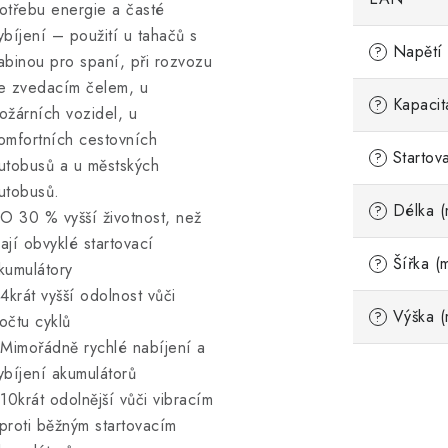
otřebu energie a časté
ybíjení – použití u tahačů s
Napětí 
?
abinou pro spaní, při rozvozu
e zvedacím čelem, u
Kapacit
?
ožárních vozidel, u
omfortních cestovních
Startov
?
utobusů a u městských
utobusů.
Délka (
?
 O 30 % vyšší životnost, než
ají obvyklé startovací
Šířka (
?
kumulátory
 4krát vyšší odolnost vůči
Výška (
?
očtu cyklů
 Mimořádně rychlé nabíjení a
ybíjení akumulátorů
 10krát odolnější vůči vibracím
proti běžným startovacím