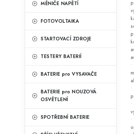
p
MĚNIČE NAPĚTÍ
v
k
FOTOVOLTAIKA
s
p
STARTOVACÍ ZDROJE
k
a
TESTERY BATERIÍ
a
•
m
BATERIE pro VYSAVAČE
a
•
BATERIE pro NOUZOVÁ
p
OSVĚTLENÍ
•
v
SPOTŘEBNÍ BATERIE
•
o