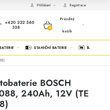
OBCHODNÍ PODMÍNKY
OCHRANA OSOBNÍCH ÚDAJŮ
O
Přihlášení
Registrace
Prázdný
+420 222 560
338
NÁKUPNÍ
košík
KOŠÍK
BATERIE
STANIČNÍ BATERIE
BATERIOVÉ 
88)
tobaterie BOSCH
088, 240Ah, 12V (TE
8)