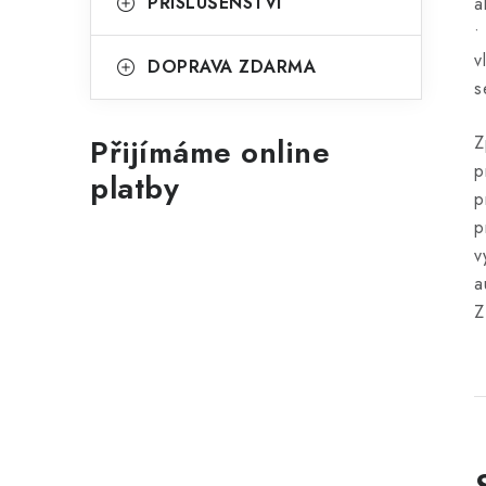
PŘÍSLUŠENSTVÍ
a
•
v
DOPRAVA ZDARMA
s
Přijímáme online
Z
p
platby
p
p
v
a
Z