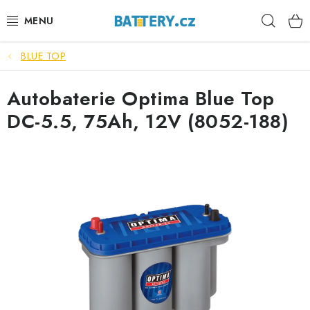
Přejít
Hleda
na
obsah
BLUE TOP
VÝHODNÉ SETY
Autobaterie Optima Blue Top
SLUŽBY
DC-5.5, 75Ah, 12V (8052-188)
AUTOBATERIE
MOTOBATERIE
TRAKČNÍ BATERIE
STANIČNÍ BATERIE
BATERIOVÉ BOXY