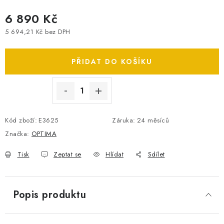
SPOTŘEBNÍ BATERIE
6 890 Kč
5 694,21 Kč bez DPH
PŘÍSLUŠENSTVÍ
Měrná cena:
PŘIDAT DO KOŠÍKU
DOPRAVA ZDARMA
KONTAKTY
POŠTOVNÉ A DOPRAVA
KONFIGURÁTOR AUTOBATERIÍ
O NÁS
Kód zboží:
E3625
Záruka
:
24 měsíců
VÝMĚNA AUTOBATERIE
OBCHODNÍ PODMÍNKY
Značka:
OPTIMA
OCHRANA OSOBNÍCH ÚDAJŮ
OVĚŘOVÁNÍ RECENZÍ
JAK NA TO S BATTERY.CZ
ČASTO KLADENÉ OTÁZKY, FAQ
Tisk
Zeptat se
Hlídat
Sdílet
NÁVODY KE STAŽENÍ
ZPĚTNÝ ODBĚR ELEKTROZAŘÍZENÍ A BATERIÍ
Popis produktu