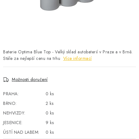
POWERBANKY
LITHIOVÉ BATERIE
NABÍJEČKY
MĚNIČE NAPĚTÍ
Baterie Optima Blue Top - Velký sklad autobaterií v Praze a v Brně.
Stále za nejlepší cenu na trhu
Více informací
FOTOVOLTAIKA
Možnosti doručení
STARTOVACÍ ZDROJE
PRAHA:
0 ks
TESTERY BATERIÍ
BRNO:
2 ks
NEHVIZDY:
0 ks
BATERIE PRO VYSAVAČE
JESENICE:
9 ks
BATERIE PRO NOUZOVÁ OSVĚTLENÍ
ÚSTÍ NAD LABEM:
0 ks