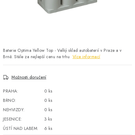
POWERBANKY
LITHIOVÉ BATERIE
NABÍJEČKY
MĚNIČE NAPĚTÍ
Baterie Optima Yellow Top - Velký sklad autobaterií v Praze a v
Brně. Stále za nejlepší cenu na trhu
Více informací
FOTOVOLTAIKA
Možnosti doručení
STARTOVACÍ ZDROJE
PRAHA:
0 ks
TESTERY BATERIÍ
BRNO:
0 ks
NEHVIZDY:
0 ks
BATERIE PRO VYSAVAČE
JESENICE:
3 ks
BATERIE PRO NOUZOVÁ OSVĚTLENÍ
ÚSTÍ NAD LABEM:
6 ks