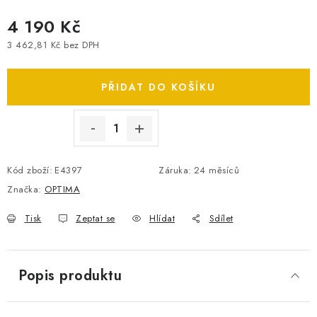
SPOTŘEBNÍ BATERIE
4 190 Kč
3 462,81 Kč bez DPH
PŘÍSLUŠENSTVÍ
Měrná cena:
PŘIDAT DO KOŠÍKU
DOPRAVA ZDARMA
KONTAKTY
POŠTOVNÉ A DOPRAVA
KONFIGURÁTOR AUTOBATERIÍ
O NÁS
Kód zboží:
E4397
Záruka
:
24 měsíců
VÝMĚNA AUTOBATERIE
OBCHODNÍ PODMÍNKY
Značka:
OPTIMA
OCHRANA OSOBNÍCH ÚDAJŮ
OVĚŘOVÁNÍ RECENZÍ
JAK NA TO S BATTERY.CZ
ČASTO KLADENÉ OTÁZKY, FAQ
Tisk
Zeptat se
Hlídat
Sdílet
NÁVODY KE STAŽENÍ
ZPĚTNÝ ODBĚR ELEKTROZAŘÍZENÍ A BATERIÍ
Popis produktu