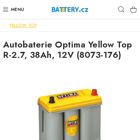
Přejít
Hleda
na
obsah
YELLOW TOP
VÝHODNÉ SETY
Autobaterie Optima Yellow Top
SLUŽBY
R-2.7, 38Ah, 12V (8073-176)
AUTOBATERIE
MOTOBATERIE
TRAKČNÍ BATERIE
STANIČNÍ BATERIE
BATERIOVÉ BOXY