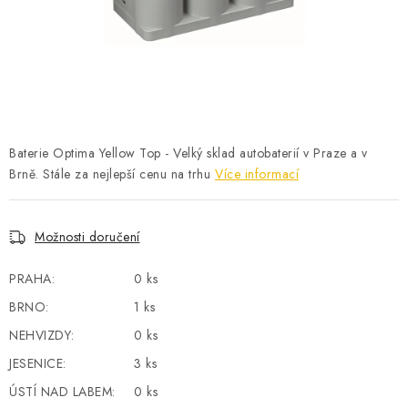
POWERBANKY
LITHIOVÉ BATERIE
NABÍJEČKY
MĚNIČE NAPĚTÍ
Baterie Optima Yellow Top - Velký sklad autobaterií v Praze a v
Brně. Stále za nejlepší cenu na trhu
Více informací
FOTOVOLTAIKA
Možnosti doručení
STARTOVACÍ ZDROJE
PRAHA:
0 ks
TESTERY BATERIÍ
BRNO:
1 ks
BATERIE PRO VYSAVAČE
NEHVIZDY:
0 ks
JESENICE:
3 ks
BATERIE PRO NOUZOVÁ OSVĚTLENÍ
ÚSTÍ NAD LABEM:
0 ks