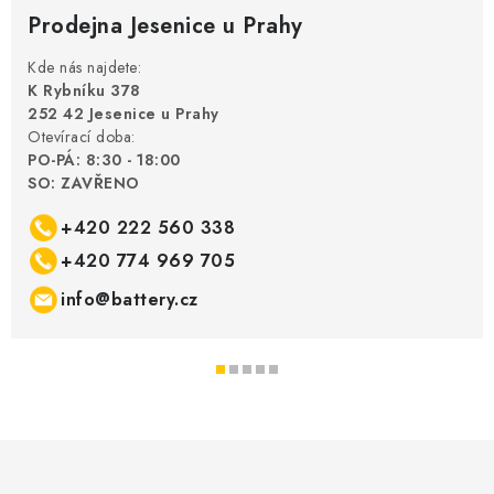
Prodejna Jesenice u Prahy
Kde nás najdete:
K Rybníku 378
252 42 Jesenice u Prahy
Otevírací doba:
PO-PÁ: 8:30 - 18:00
SO: ZAVŘENO
+420 222 560 338
+420 774 969 705
info@battery.cz
Z
á