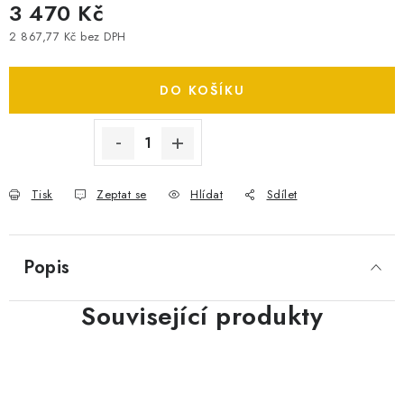
3 470 Kč
SPOTŘEBNÍ BATERIE
2 867,77 Kč bez DPH
Měrná cena:
PŘÍSLUŠENSTVÍ
DO KOŠÍKU
DOPRAVA ZDARMA
Tisk
Zeptat se
Hlídat
Sdílet
Popis
Související produkty