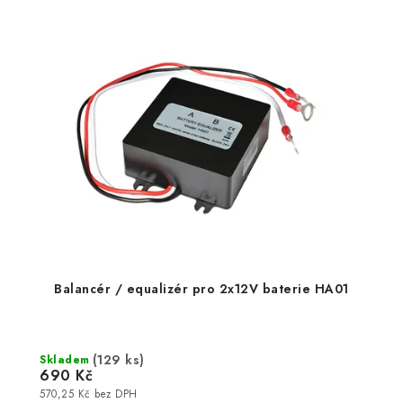
Balancér / equalizér pro 2x12V baterie HA01
(
129 ks
)
Skladem
690 Kč
570,25 Kč bez DPH