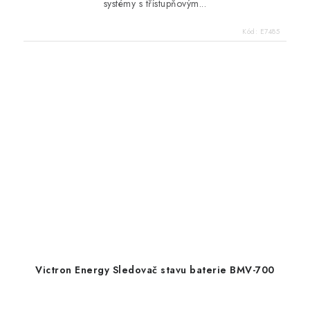
systémy s třístupňovým...
Kód:
E7485
Victron Energy Sledovač stavu baterie BMV-700