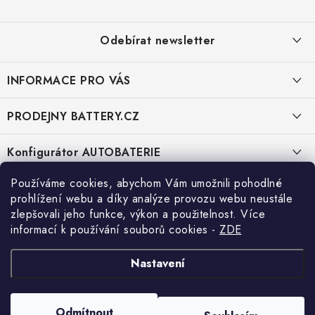
p
a
Odebírat newsletter
t
í
INFORMACE PRO VÁS
E-mail
KONTAKTY
PRODEJNY BATTERY.CZ
POŠTOVNÉ A DOPRAVA
Vložením e-mailu souhlasíte s
podmínkami ochrany osobních údajů
Prodejna Brno - Pražákova ul.
Konfigurátor AUTOBATERIE
KONFIGURÁTOR AUTOBATERIÍ
Prodejna Praha - Brožíkova ul.
Konfigurátor AUTOBATERIE
Používáme cookies, abychom Vám umožnili pohodlné
O NÁS
prohlížení webu a díky analýze provozu webu neustále
zlepšovali jeho funkce, výkon a použitelnost. Více
Prodejna Ústí n. Labem - Žižkova ul.
VÝMĚNA AUTOBATERIE
Kontakt
informací k používání souborů cookies
-
ZDE
OBCHODNÍ PODMÍNKY
info
@
battery.cz
Prodejna Jesenice u Prahy - ul. K Rybníku
Vyhledávání
Nastavení
OCHRANA OSOBNÍCH ÚDAJŮ
+420 222 560 338
Prodejna Nehvizdy - Pražská ul.
HLEDAT
OVĚŘOVÁNÍ RECENZÍ
+420 774 969 705
Odmítnout