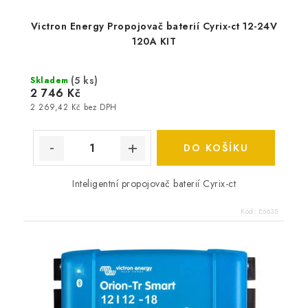
Victron Energy Propojovač baterií Cyrix-ct 12-24V
120A KIT
(
5 ks
)
Skladem
2 746 Kč
2 269,42 Kč bez DPH
DO KOŠÍKU
Inteligentní propojovač baterií Cyrix-ct
Kód:
E6635