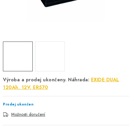
POWERBANKY
LITHIOVÉ BATERIE
NABÍJEČKY
MĚNIČE NAPĚTÍ
FOTOVOLTAIKA
STARTOVACÍ ZDROJE
Výroba a prodej ukončeny. Náhrada:
EXIDE DUAL
120Ah, 12V, ER570
TESTERY BATERIÍ
Prodej ukončen
BATERIE PRO VYSAVAČE
Možnosti doručení
BATERIE PRO NOUZOVÁ OSVĚTLENÍ