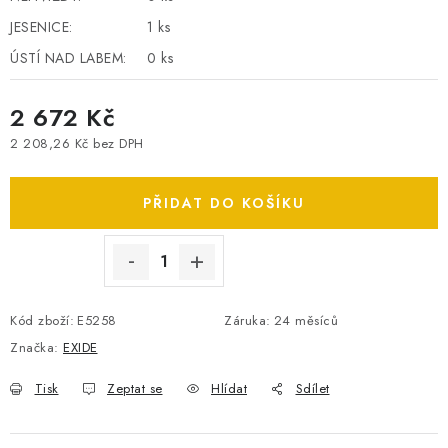
SPOTŘEBNÍ BATERIE
JESENICE:
1 ks
ÚSTÍ NAD LABEM:
0 ks
PŘÍSLUŠENSTVÍ
2 672 Kč
DOPRAVA ZDARMA
2 208,26 Kč bez DPH
Měrná cena:
KONTAKTY
POŠTOVNÉ A DOPRAVA
PŘIDAT DO KOŠÍKU
KONFIGURÁTOR AUTOBATERIÍ
O NÁS
VÝMĚNA AUTOBATERIE
OBCHODNÍ PODMÍNKY
OCHRANA OSOBNÍCH ÚDAJŮ
OVĚŘOVÁNÍ RECENZÍ
JAK NA TO S BATTERY.CZ
ČASTO KLADENÉ OTÁZKY, FAQ
Kód zboží:
E5258
Záruka
:
24 měsíců
NÁVODY KE STAŽENÍ
Značka:
EXIDE
ZPĚTNÝ ODBĚR ELEKTROZAŘÍZENÍ A BATERIÍ
Tisk
Zeptat se
Hlídat
Sdílet