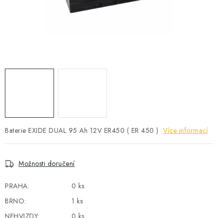
POWERBANKY
LITHIOVÉ BATERIE
NABÍJEČKY
MĚNIČE NAPĚTÍ
FOTOVOLTAIKA
STARTOVACÍ ZDROJE
Baterie EXIDE DUAL 95 Ah 12V ER450 ( ER 450 )
Více informací
TESTERY BATERIÍ
Možnosti doručení
BATERIE PRO VYSAVAČE
PRAHA:
0 ks
BRNO:
1 ks
BATERIE PRO NOUZOVÁ OSVĚTLENÍ
NEHVIZDY:
0 ks