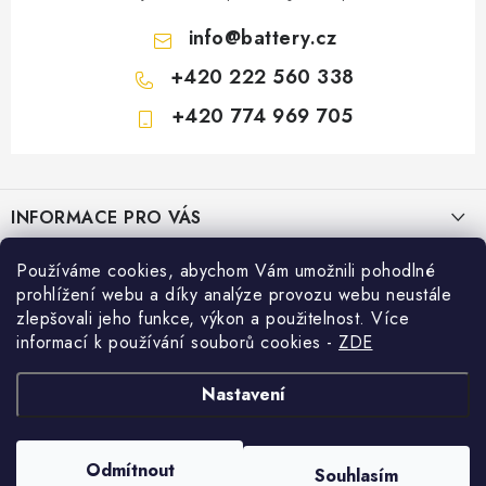
info
@
battery.cz
+420 222 560 338
+420 774 969 705
Z
á
INFORMACE PRO VÁS
p
a
KONTAKTY
Používáme cookies, abychom Vám umožnili pohodlné
PRODEJNY BATTERY.CZ
t
prohlížení webu a díky analýze provozu webu neustále
POŠTOVNÉ A DOPRAVA
í
Prodejna Brno - Pražákova ul.
zlepšovali jeho funkce, výkon a použitelnost. Více
Konfigurátor AUTOBATERIE
informací k používání souborů cookies
-
ZDE
KONFIGURÁTOR AUTOBATERIÍ
Prodejna Praha - Brožíkova ul.
Konfigurátor AUTOBATERIE
Vyhledávání
O NÁS
Nastavení
Prodejna Ústí n. Labem - Žižkova ul.
VÝMĚNA AUTOBATERIE
HLEDAT
OBCHODNÍ PODMÍNKY
Odmítnout
Souhlasím
Prodejna Jesenice u Prahy - ul. K Rybníku
Copyright 2026
Battery.cz
. Všechna práva vyhrazena.