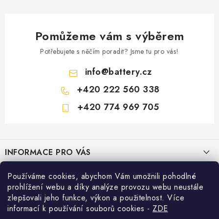
Pomůžeme vám s výběrem
Potřebujete s něčím poradit? Jsme tu pro vás!
info
@
battery.cz
+420 222 560 338
+420 774 969 705
Z
á
INFORMACE PRO VÁS
p
a
KONTAKTY
Používáme cookies, abychom Vám umožnili pohodlné
PRODEJNY BATTERY.CZ
t
prohlížení webu a díky analýze provozu webu neustále
POŠTOVNÉ A DOPRAVA
í
Prodejna Brno - Pražákova ul.
zlepšovali jeho funkce, výkon a použitelnost. Více
Konfigurátor AUTOBATERIE
informací k používání souborů cookies
-
ZDE
KONFIGURÁTOR AUTOBATERIÍ