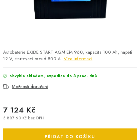
POWERBANKY
LITHIOVÉ BATERIE
NABÍJEČKY
MĚNIČE NAPĚTÍ
Autobaterie EXIDE START AGM EM 960, kapacita 100 Ah, napětí
12 V, startovací proud 800 A
Více informací
FOTOVOLTAIKA
obvykle skladem, expedice do 3 prac. dnů
STARTOVACÍ ZDROJE
Možnosti doručení
TESTERY BATERIÍ
7 124 Kč
BATERIE PRO VYSAVAČE
5 887,60 Kč bez DPH
Měrná cena:
BATERIE PRO NOUZOVÁ OSVĚTLENÍ
PŘIDAT DO KOŠÍKU