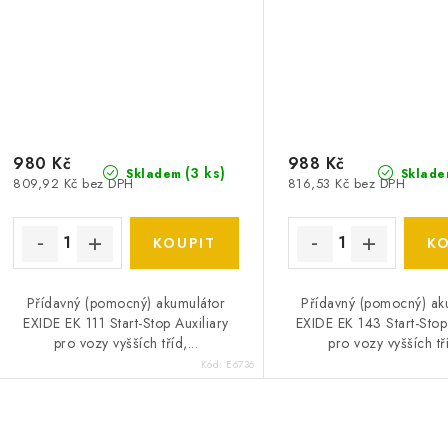
980 Kč
988 Kč
(
3 ks
)
Skladem
Sklade
809,92 Kč bez DPH
816,53 Kč bez DPH
Přídavný (pomocný) akumulátor
Přídavný (pomocný) ak
EXIDE EK 111 Start-Stop Auxiliary
EXIDE EK 143 Start-Stop
pro vozy vyšších tříd,...
pro vozy vyšších tří
Kód:
E6736