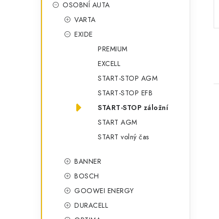
o
OSOBNÍ AUTA
a
r
VARTA
n
i
EXIDE
e
n
PREMIUM
í
EXCELL
START-STOP AGM
p
START-STOP EFB
a
START-STOP záložní
n
START AGM
START volný čas
e
i
l
BANNER
BOSCH
GOOWEI ENERGY
DURACELL