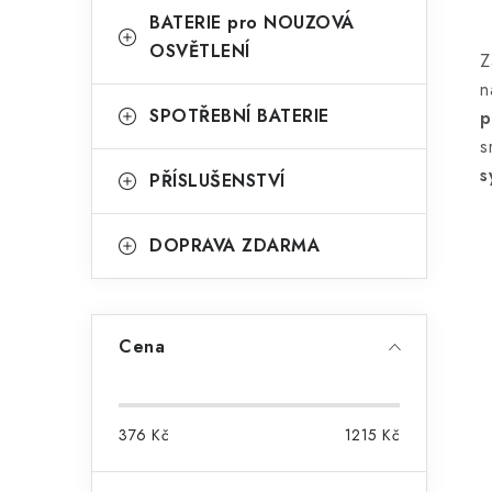
BATERIE pro NOUZOVÁ
OSVĚTLENÍ
Z
l
n
SPOTŘEBNÍ BATERIE
p
s
s
PŘÍSLUŠENSTVÍ
DOPRAVA ZDARMA
í
r
Cena
376
Kč
1215
Kč