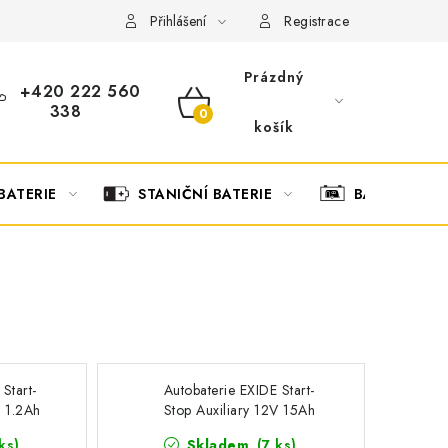
OBCHODNÍ PODMÍNKY
OCHRANA OSOBNÍCH ÚDAJŮ
O
Přihlášení
Registrace
Prázdný
+420 222 560
338
NÁKUPNÍ
košík
KOŠÍK
BATERIE
STANIČNÍ BATERIE
BATERIOVÉ 
Start-
Autobaterie EXIDE Start-
V 1.2Ah
Stop Auxiliary 12V 15Ah
EK151
ks
)
Skladem
(
7 ks
)