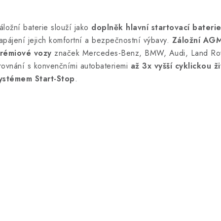
O
v
áložní baterie slouží jako
doplněk hlavní startovací bateri
apájení jejich komfortní a bezpečnostní výbavy.
Záložní AGM
á
rémiové vozy
značek Mercedes-Benz, BMW, Audi, Land Ro
d
rovnání s konvenčními autobateriemi
až 3x vyšší cyklickou ž
ystémem Start-Stop
.
a
c
p
v
k
y
v