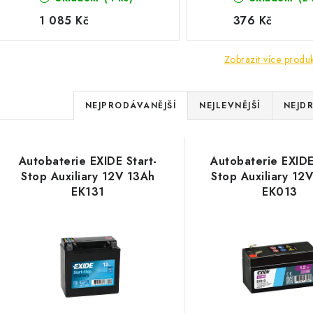
1 085 Kč
376 Kč
Zobrazit více produ
Ř
NEJPRODÁVANĚJŠÍ
NEJLEVNĚJŠÍ
NEJDR
a
V
z
Autobaterie EXIDE Start-
Autobaterie EXIDE
ý
e
Stop Auxiliary 12V 13Ah
Stop Auxiliary 12
EK131
EK013
p
n
í
s
p
p
r
r