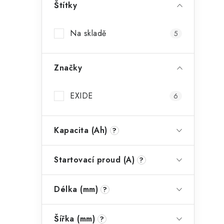
Štítky
Na skladě
5
i
Značky
EXIDE
6
Kapacita (Ah)
?
Startovací proud (A)
?
Délka (mm)
?
Šířka (mm)
?