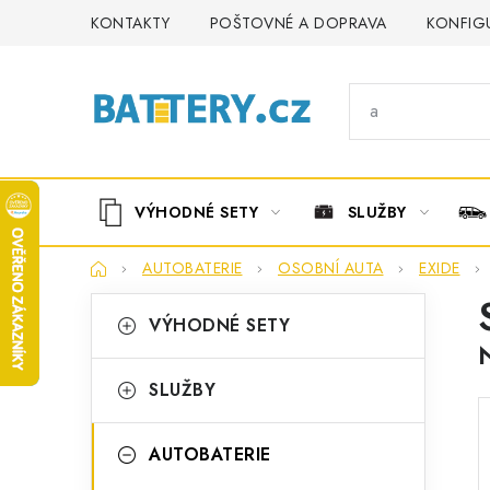
Přejít
KONTAKTY
POŠTOVNÉ A DOPRAVA
KONFIG
na
obsah
VÝHODNÉ SETY
SLUŽBY
Domů
AUTOBATERIE
OSOBNÍ AUTA
EXIDE
P
K
Přeskočit
VÝHODNÉ SETY
kategorie
a
o
t
s
SLUŽBY
e
t
g
AUTOBATERIE
r