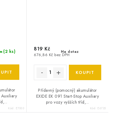
819 Kč
(
2 ks
)
Na dotaz
m
676,86 Kč bez DPH
umulátor
Přídavný (pomocný) akumulátor
 Auxiliary
EXIDE EK 091 Start-Stop Auxiliary
d,...
pro vozy vyšších tříd,...
Kód:
E7003
Kód:
E6735