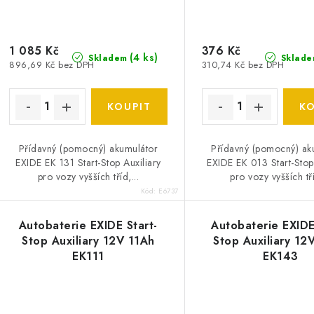
o
o
d
d
u
1 085 Kč
376 Kč
(
4 ks
)
Skladem
Sklade
896,69 Kč bez DPH
310,74 Kč bez DPH
u
k
k
t
ů
ů
Přídavný (pomocný) akumulátor
Přídavný (pomocný) ak
EXIDE EK 131 Start-Stop Auxiliary
EXIDE EK 013 Start-Stop
pro vozy vyšších tříd,...
pro vozy vyšších tří
Kód:
E6737
Autobaterie EXIDE Start-
Autobaterie EXIDE
Stop Auxiliary 12V 11Ah
Stop Auxiliary 12
EK111
EK143