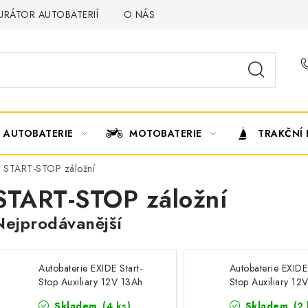
URÁTOR AUTOBATERIÍ
O NÁS
VÝMĚNA AUTOBATERIE
AUTOBATERIE
MOTOBATERIE
TRAKČNÍ 
START-STOP záložní
START-STOP záložní
Nejprodávanější
Autobaterie EXIDE Start-
Autobaterie EXIDE 
Stop Auxiliary 12V 13Ah
Stop Auxiliary 12
EK131
EK013
Skladem
(
4 ks
)
Skladem
(
2 