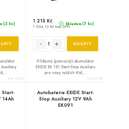
1 215 Kč
(
2 ks
)
(
7 ks
)
m
Skladem
1 004,13 Kč bez DPH
umulátor
Přídavný (pomocný) akumulátor
 Auxiliary
EXIDE EK 151 Start-Stop Auxiliary
d,...
pro vozy vyšších tříd,...
Kód:
E8632
Kód:
E6738
 Start-
Autobaterie EXIDE Start-
V 14Ah
Stop Auxiliary 12V 9Ah
EK091