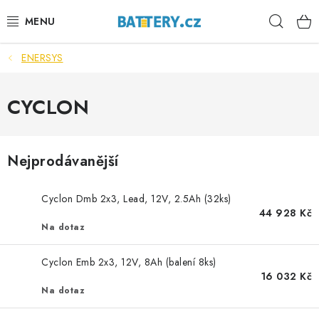
Přejít
Hleda
na
obsah
ENERSYS
VÝHODNÉ SETY
SLUŽBY
CYCLON
AUTOBATERIE
Nejprodávanější
MOTOBATERIE
Cyclon Dmb 2x3, Lead, 12V, 2.5Ah (32ks)
TRAKČNÍ BATERIE
44 928 Kč
Na dotaz
STANIČNÍ BATERIE
Cyclon Emb 2x3, 12V, 8Ah (balení 8ks)
16 032 Kč
BATERIOVÉ BOXY
Na dotaz