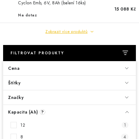
POWERBANKY
Cyclon Emb, 6V, 8Ah (balení 16ks)
15 088 Kč
Na dotaz
LITHIOVÉ BATERIE
Zobrazit více produktů
NABÍJEČKY
MĚNIČE NAPĚTÍ
FILTROVAT PRODUKTY
FOTOVOLTAIKA
Cena
STARTOVACÍ ZDROJE
Štítky
TESTERY BATERIÍ
Značky
Kapacita (Ah)
?
BATERIE PRO VYSAVAČE
12
1
BATERIE PRO NOUZOVÁ OSVĚTLENÍ
8
4