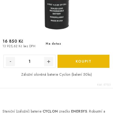
16 850 Kč
Na dotaz
13 925,62 Kč bez DPH
Záložní olověná baterie Cyclon (balení 50ks)
Kód:
E7123
O
v
Staniční (záložní) baterie
CYCLON
značky
ENERSYS
. Robustní a