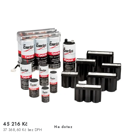
u
d
k
u
t
k
ů
t
ů
45 216 Kč
Na dotaz
37 368,60 Kč bez DPH