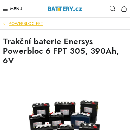
Přejít
Hleda
na
obsah
POWERBLOC FPT
VÝHODNÉ SETY
Trakční baterie Enersys
SLUŽBY
Powerbloc 6 FPT 305, 390Ah,
AUTOBATERIE
6V
MOTOBATERIE
TRAKČNÍ BATERIE
STANIČNÍ BATERIE
BATERIOVÉ BOXY