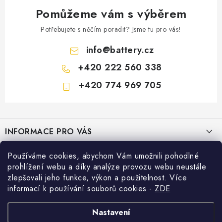
Pomůžeme vám s výběrem
Potřebujete s něčím poradit? Jsme tu pro vás!
info
@
battery.cz
+420 222 560 338
+420 774 969 705
Z
á
INFORMACE PRO VÁS
p
a
KONTAKTY
Používáme cookies, abychom Vám umožnili pohodlné
PRODEJNY BATTERY.CZ
t
prohlížení webu a díky analýze provozu webu neustále
POŠTOVNÉ A DOPRAVA
í
Prodejna Brno - Pražákova ul.
zlepšovali jeho funkce, výkon a použitelnost. Více
Konfigurátor AUTOBATERIE
informací k používání souborů cookies
-
ZDE
KONFIGURÁTOR AUTOBATERIÍ
Prodejna Praha - Brožíkova ul.
Konfigurátor AUTOBATERIE
Vyhledávání
O NÁS
Nastavení