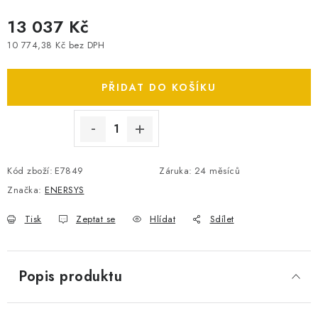
SPOTŘEBNÍ BATERIE
13 037 Kč
10 774,38 Kč bez DPH
PŘÍSLUŠENSTVÍ
Měrná cena:
PŘIDAT DO KOŠÍKU
DOPRAVA ZDARMA
KONTAKTY
POŠTOVNÉ A DOPRAVA
KONFIGURÁTOR AUTOBATERIÍ
O NÁS
Kód zboží:
E7849
Záruka
:
24 měsíců
VÝMĚNA AUTOBATERIE
OBCHODNÍ PODMÍNKY
Značka:
ENERSYS
OCHRANA OSOBNÍCH ÚDAJŮ
OVĚŘOVÁNÍ RECENZÍ
JAK NA TO S BATTERY.CZ
ČASTO KLADENÉ OTÁZKY, FAQ
Tisk
Zeptat se
Hlídat
Sdílet
NÁVODY KE STAŽENÍ
ZPĚTNÝ ODBĚR ELEKTROZAŘÍZENÍ A BATERIÍ
Popis produktu