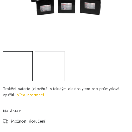
POWERBANKY
LITHIOVÉ BATERIE
NABÍJEČKY
MĚNIČE NAPĚTÍ
FOTOVOLTAIKA
STARTOVACÍ ZDROJE
Trakční baterie (olověná) s tekutým elektrolytem pro průmyslové
TESTERY BATERIÍ
využití
Více informací
BATERIE PRO VYSAVAČE
Na dotaz
Možnosti doručení
BATERIE PRO NOUZOVÁ OSVĚTLENÍ