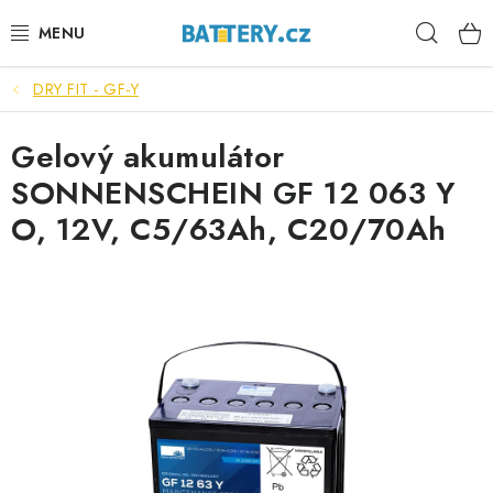
Přejít
Hleda
na
obsah
DRY FIT - GF-Y
VÝHODNÉ SETY
Gelový akumulátor
SLUŽBY
SONNENSCHEIN GF 12 063 Y
AUTOBATERIE
O, 12V, C5/63Ah, C20/70Ah
MOTOBATERIE
TRAKČNÍ BATERIE
STANIČNÍ BATERIE
BATERIOVÉ BOXY