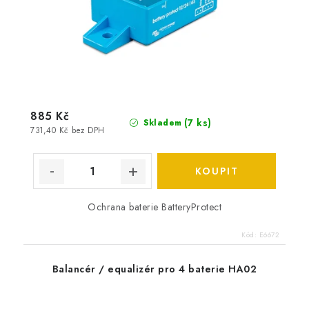
885 Kč
(
7 ks
)
Skladem
731,40 Kč bez DPH
Ochrana baterie BatteryProtect
Kód:
E6672
Balancér / equalizér pro 4 baterie HA02