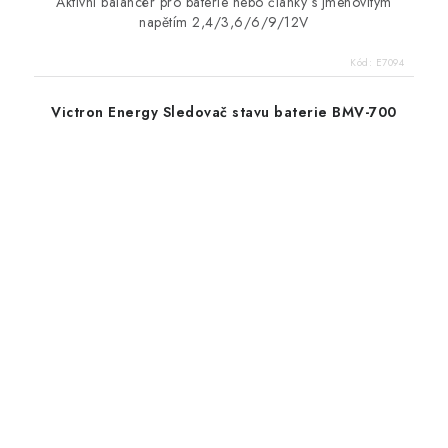
Aktivní balancér pro baterie nebo články s jmenovitým
napětím 2,4/3,6/6/9/12V
Kód:
E7094
Victron Energy Sledovač stavu baterie BMV-700