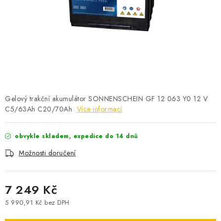
POWERBANKY
LITHIOVÉ BATERIE
NABÍJEČKY
MĚNIČE NAPĚTÍ
Gelový trakční akumulátor SONNENSCHEIN GF 12 063 Y0 12 V
FOTOVOLTAIKA
C5/63Ah C20/70Ah
Více informací
STARTOVACÍ ZDROJE
obvykle skladem, expedice do 14 dnů
Možnosti doručení
TESTERY BATERIÍ
BATERIE PRO VYSAVAČE
7 249 Kč
5 990,91 Kč bez DPH
BATERIE PRO NOUZOVÁ OSVĚTLENÍ
Měrná cena: