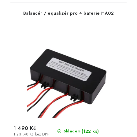
Balancér / equalizér pro 4 baterie HA02
1 490 Kč
(
122 ks
)
Skladem
1 231,40 Kč bez DPH