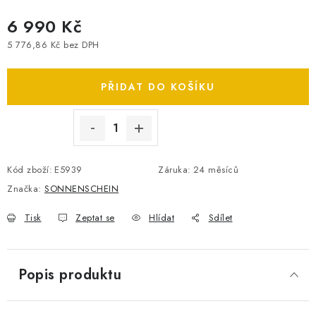
SPOTŘEBNÍ BATERIE
6 990 Kč
5 776,86 Kč bez DPH
PŘÍSLUŠENSTVÍ
Měrná cena:
PŘIDAT DO KOŠÍKU
DOPRAVA ZDARMA
KONTAKTY
POŠTOVNÉ A DOPRAVA
KONFIGURÁTOR AUTOBATERIÍ
O NÁS
Kód zboží:
E5939
Záruka
:
24 měsíců
VÝMĚNA AUTOBATERIE
OBCHODNÍ PODMÍNKY
Značka:
SONNENSCHEIN
OCHRANA OSOBNÍCH ÚDAJŮ
OVĚŘOVÁNÍ RECENZÍ
JAK NA TO S BATTERY.CZ
ČASTO KLADENÉ OTÁZKY, FAQ
Tisk
Zeptat se
Hlídat
Sdílet
NÁVODY KE STAŽENÍ
ZPĚTNÝ ODBĚR ELEKTROZAŘÍZENÍ A BATERIÍ
Popis produktu