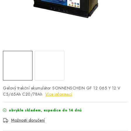
POWERBANKY
LITHIOVÉ BATERIE
NABÍJEČKY
MĚNIČE NAPĚTÍ
FOTOVOLTAIKA
STARTOVACÍ ZDROJE
Gelový trakční akumulátor SONNENSCHEIN GF 12 065 Y 12 V
TESTERY BATERIÍ
C5/65Ah C20/78Ah
Více informací
BATERIE PRO VYSAVAČE
obvykle skladem, expedice do 14 dnů
Možnosti doručení
BATERIE PRO NOUZOVÁ OSVĚTLENÍ