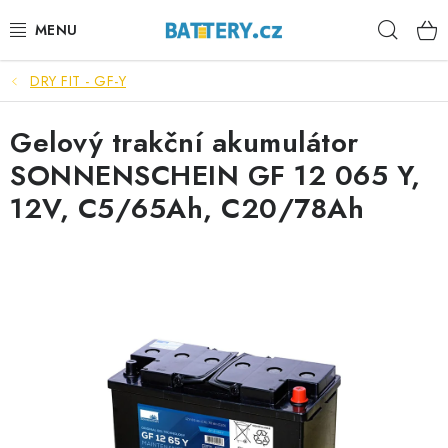
Přejít
Hleda
na
obsah
DRY FIT - GF-Y
VÝHODNÉ SETY
Gelový trakční akumulátor
SLUŽBY
SONNENSCHEIN GF 12 065 Y,
AUTOBATERIE
12V, C5/65Ah, C20/78Ah
MOTOBATERIE
TRAKČNÍ BATERIE
STANIČNÍ BATERIE
BATERIOVÉ BOXY