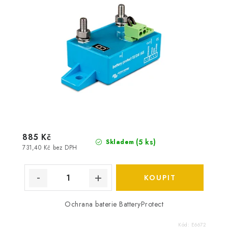
885 Kč
(
5 ks
)
Skladem
731,40 Kč bez DPH
Ochrana baterie BatteryProtect
Kód:
E6672