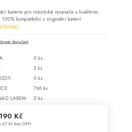
ní baterie pro robotické vysavače s kvalitními
. 100% kompatibilní s originální baterií.
informací
žnosti doručení
A:
0 ks
:
3 ks
IZDY:
0 ks
ICE:
766 ks
NAD LABEM:
0 ks
 190 Kč
,47 Kč bez DPH
rná cena: