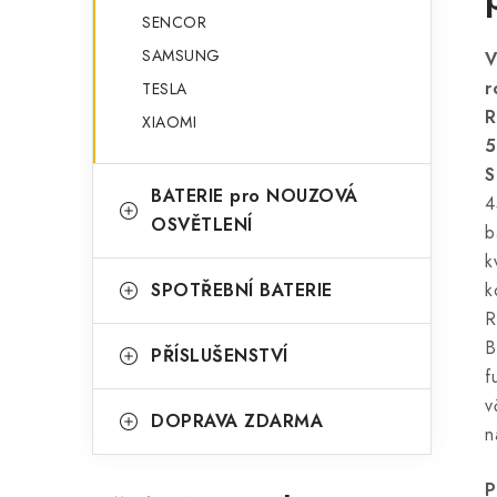
SENCOR
SAMSUNG
V
r
TESLA
R
XIAOMI
5
S
BATERIE pro NOUZOVÁ
4
OSVĚTLENÍ
b
k
SPOTŘEBNÍ BATERIE
k
R
B
PŘÍSLUŠENSTVÍ
f
v
DOPRAVA ZDARMA
n
P