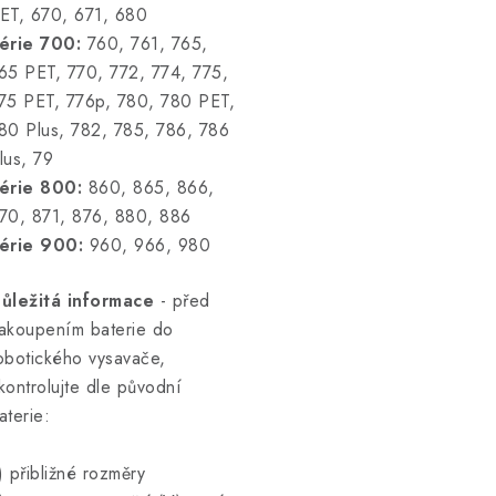
ET, 670, 671, 680
érie 700:
760, 761, 765,
65 PET, 770, 772, 774, 775,
75 PET, 776p, 780, 780 PET,
80 Plus, 782, 785, 786, 786
lus, 79
érie 800:
860, 865, 866,
70, 871, 876, 880, 886
érie 900:
960, 966, 980
ůležitá informace
- před
akoupením baterie do
obotického vysavače,
kontrolujte dle původní
aterie:
) přibližné rozměry