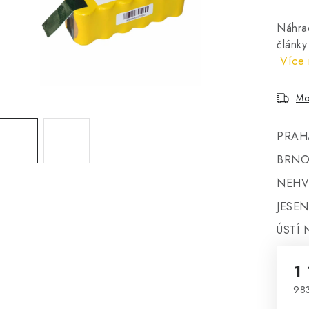
Náhrad
články
Více 
Mo
PRAH
BRNO
NEHV
JESEN
ÚSTÍ 
1
983
Mě