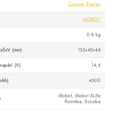
Goowei Energy
iROBOT
0.8 kg
xŠxV (mm)
135x45x44
napětí (V)
14,4
mAh)
4500
iRobot, iRobot XLife
y
Roomba, Scooba