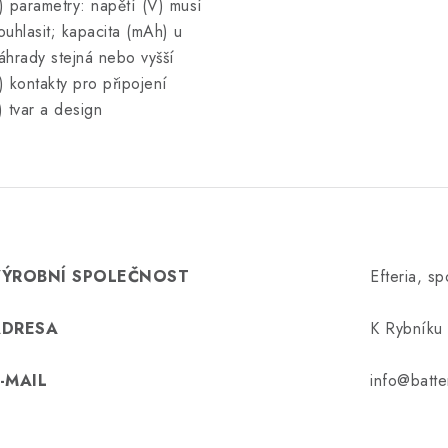
) parametry: napětí (V) musí
ouhlasit; kapacita (mAh) u
áhrady stejná nebo vyšší
) kontakty pro připojení
) tvar a design
VÝROBNÍ SPOLEČNOST
Efteria, spo
ADRESA
K Rybníku 
-MAIL
info@batte