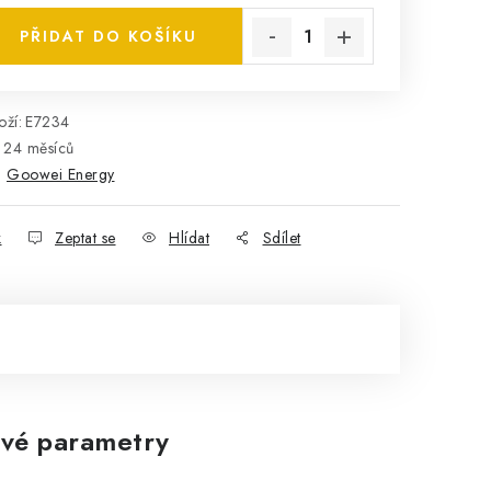
PŘIDAT DO KOŠÍKU
ží:
E7234
24 měsíců
:
Goowei Energy
k
Zeptat se
Hlídat
Sdílet
vé parametry