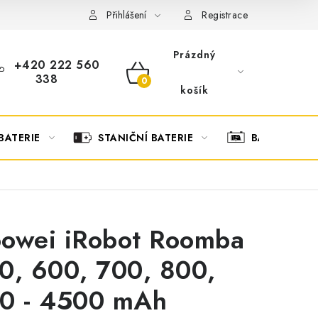
OBCHODNÍ PODMÍNKY
OCHRANA OSOBNÍCH ÚDAJŮ
O
Přihlášení
Registrace
Prázdný
+420 222 560
338
NÁKUPNÍ
košík
KOŠÍK
BATERIE
STANIČNÍ BATERIE
BATERIOVÉ 
owei iRobot Roomba
0, 600, 700, 800,
0 - 4500 mAh