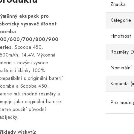
Značka
ýměnný akupack pro
Kategorie
obotický vysavač iRobot
oomba
Hmotnost
00/600/700/800/900
eries
, Scooba 450,
Rozměry D
500mAh, 14.4V. Výkonná
aterie s novými vysoce
Nominální 
valitními články 100%
ompatibilní s originální baterií
Kapacita (
oomba a Scooba 450.
aterie má shodné rozměry a
unguje jako originální baterie
Pro model
četně použití původní
abíječky.
říklady výskytů: