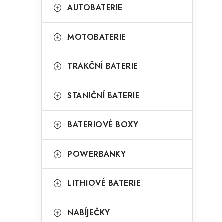
t
g
AUTOBATERIE
r
o
a
r
MOTOBATERIE
n
i
TRAKČNÍ BATERIE
e
n
í
STANIČNÍ BATERIE
p
BATERIOVÉ BOXY
a
n
POWERBANKY
e
l
LITHIOVÉ BATERIE
NABÍJEČKY