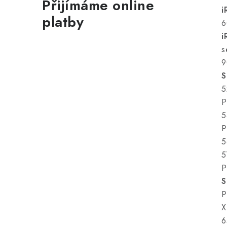
Přijímáme online
i
platby
6
i
s
9
S
5
P
5
P
5
5
P
S
P
X
6