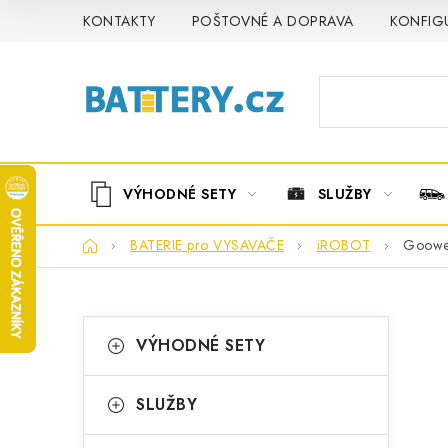
Přejít
KONTAKTY
POŠTOVNÉ A DOPRAVA
KONFIG
na
obsah
VÝHODNÉ SETY
SLUŽBY
Domů
BATERIE pro VYSAVAČE
iROBOT
Goowe
P
K
Přeskočit
VÝHODNÉ SETY
kategorie
a
o
t
s
SLUŽBY
e