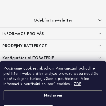
á
p
a
Odebírat newsletter
t
í
INFORMACE PRO VÁS
E-mail
KONTAKTY
PRODEJNY BATTERY.CZ
POŠTOVNÉ A DOPRAVA
Vložením e-mailu souhlasíte s
podmínkami ochrany osobních údajů
Prodejna Brno - Pražákova ul.
Konfigurátor AUTOBATERIE
KONFIGURÁTOR AUTOBATERIÍ
Prodejna Praha - Brožíkova ul.
Konfigurátor AUTOBATERIE
Používáme cookies, abychom Vám umožnili pohodlné
O NÁS
prohlížení webu a díky analýze provozu webu neustále
zlepšovali jeho funkce, výkon a použitelnost. Více
Prodejna Ústí n. Labem - Žižkova ul.
VÝMĚNA AUTOBATERIE
Kontakt
informací k používání souborů cookies
-
ZDE
OBCHODNÍ PODMÍNKY
info
@
battery.cz
Prodejna Jesenice u Prahy - ul. K Rybníku
Vyhledávání
Nastavení
OCHRANA OSOBNÍCH ÚDAJŮ
+420 222 560 338
Prodejna Nehvizdy - Pražská ul.
HLEDAT
OVĚŘOVÁNÍ RECENZÍ