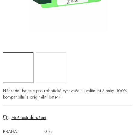
POWERBANKY
LITHIOVÉ BATERIE
NABÍJEČKY
MĚNIČE NAPĚTÍ
FOTOVOLTAIKA
STARTOVACÍ ZDROJE
Náhradní baterie pro robotické vysavače s kvalitními články. 100%
TESTERY BATERIÍ
kompatibilní s originální baterií.
BATERIE PRO VYSAVAČE
Možnosti doručení
BATERIE PRO NOUZOVÁ OSVĚTLENÍ
PRAHA:
0 ks