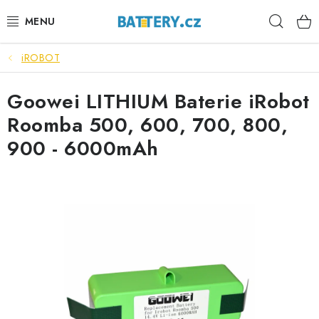
Přejít
Hleda
na
obsah
iROBOT
VÝHODNÉ SETY
Goowei LITHIUM Baterie iRobot
SLUŽBY
Roomba 500, 600, 700, 800,
AUTOBATERIE
900 - 6000mAh
MOTOBATERIE
TRAKČNÍ BATERIE
STANIČNÍ BATERIE
BATERIOVÉ BOXY