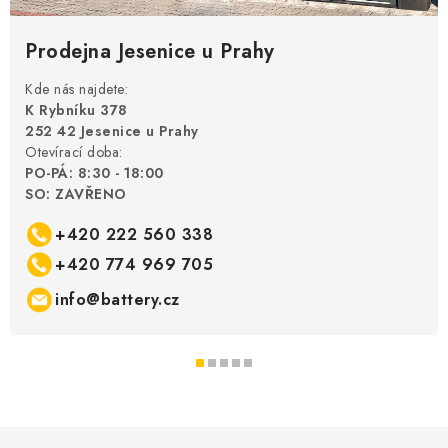
Prodejna Jesenice u Prahy
Kde nás najdete:
K Rybníku 378
252 42 Jesenice u Prahy
Otevírací doba:
PO-PÁ: 8:30 - 18:00
SO: ZAVŘENO
+420 222 560 338
+420 774 969 705
info@battery.cz
Z