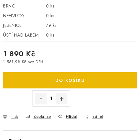
BRNO:
0 ks
SPOTŘEBNÍ BATERIE
NEHVIZDY:
0 ks
PŘÍSLUŠENSTVÍ
JESENICE:
79 ks
ÚSTÍ NAD LABEM:
0 ks
DOPRAVA ZDARMA
1 890 Kč
1 561,98 Kč bez DPH
Měrná cena:
DO KOŠÍKU
Tisk
Zeptat se
Hlídat
Sdílet