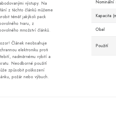
Nominální 
abodovanými výstupy. Na
řání z těchto článků můžeme
Kapacita (
yrobit téměř jakýkoli pack
ibovolného tvaru, z
Obal
ibovolného množství článků.
ozor! Článek neobsahuje
Použití
chrannou elektroniku proti
řebití, nadměrnému vybití a
kratu. Neodborné použití
ůže způsobit poškození
lánku, požár nebo výbuch.