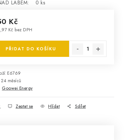
NAD LABEM:
0 ks
50 Kč
,97 Kč
bez DPH
rná cena:
PŘIDAT DO KOŠÍKU
ží:
E6769
24 měsíců
:
Goowei Energy
k
Zeptat se
Hlídat
Sdílet