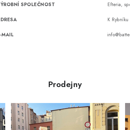
VÝROBNÍ SPOLEČNOST
Efteria, spo
ADRESA
K Rybníku 
-MAIL
info@batte
Prodejny