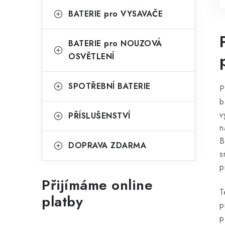
BATERIE pro VYSAVAČE
BATERIE pro NOUZOVÁ
OSVĚTLENÍ
SPOTŘEBNÍ BATERIE
P
b
v
PŘÍSLUŠENSTVÍ
n
B
DOPRAVA ZDARMA
s
p
Přijímáme online
T
platby
p
p