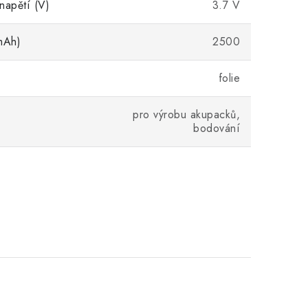
napětí (V)
3.7 V
mAh)
2500
folie
pro výrobu akupacků,
bodování