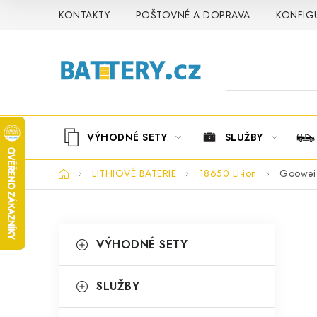
Přejít
KONTAKTY
POŠTOVNÉ A DOPRAVA
KONFIG
na
obsah
VÝHODNÉ SETY
SLUŽBY
Domů
LITHIOVÉ BATERIE
18650 Li-ion
Goowei 
P
K
Přeskočit
VÝHODNÉ SETY
kategorie
a
o
t
s
SLUŽBY
e