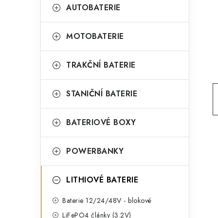
t
g
AUTOBATERIE
r
o
a
r
MOTOBATERIE
n
i
TRAKČNÍ BATERIE
e
n
í
STANIČNÍ BATERIE
p
BATERIOVÉ BOXY
a
n
POWERBANKY
e
l
LITHIOVÉ BATERIE
Baterie 12/24/48V - blokové
LiFePO4 články (3.2V)