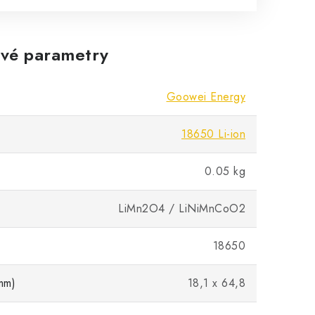
vé parametry
Goowei Energy
18650 Li-ion
0.05 kg
LiMn2O4 / LiNiMnCoO2
18650
mm)
18,1 x 64,8