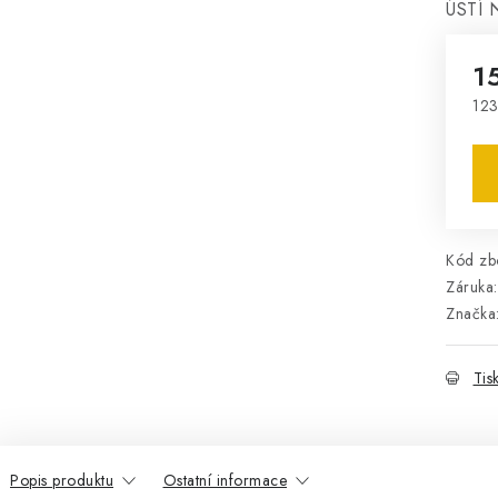
ÚSTÍ 
1
123
Mě
Kód zbo
Záruka
:
Značka
Tis
Popis produktu
Ostatní informace