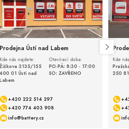
Prodejna Ústí nad Labem
Prode
Kde nás najdete:
Otevírací doba:
Kde nás
Žižkova 3135/155
PO-PÁ: 8:30 - 17:00
Pražsk
400 01 Ústí nad
SO: ZAVŘENO
250 81
Labem
+420 222 514 297
+4
+420 774 403 908
+4
info@battery.cz
inf