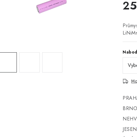
2
Průmys
LiNiM
Nabod
Mo
PRAH
BRNO
NEHV
JESEN