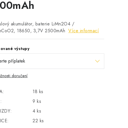
500mAh
lový akumulátor, baterie LiMn2O4 /
nCoO2, 18650, 3,7V 2500mAh
Více informací
ované výstupy
žnosti doručení
A:
18 ks
:
9 ks
IZDY:
4 ks
ICE:
22 ks