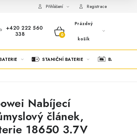
OBCHODNÍ PODMÍNKY
OCHRANA OSOBNÍCH ÚDAJŮ
O
Přihlášení
Registrace
Prázdný
+420 222 560
338
NÁKUPNÍ
košík
KOŠÍK
BATERIE
STANIČNÍ BATERIE
BATERIOVÉ 
owei Nabíjecí
ůmyslový článek,
terie 18650 3.7V