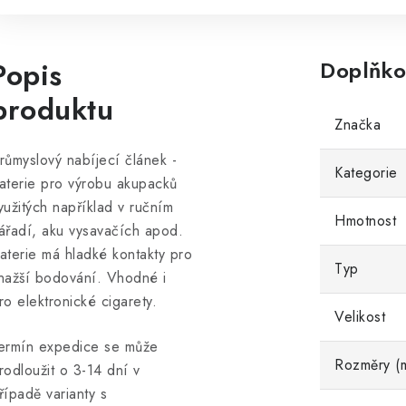
Popis
Doplňko
produktu
Značka
růmyslový nabíjecí článek -
Kategorie
aterie pro výrobu akupacků
yužitých například v ručním
Hmotnost
ářadí, aku vysavačích apod.
aterie má hladké kontakty pro
Typ
nažší bodování. Vhodné i
ro elektronické cigarety.
Velikost
ermín expedice se může
Rozměry (
rodloužit o 3-14 dní v
řípadě varianty s