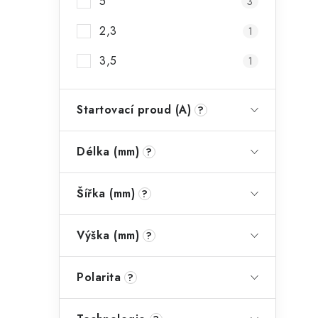
5
3
2,3
1
3,5
1
Startovací proud (A)
?
i
Délka (mm)
?
Šířka (mm)
?
Výška (mm)
?
Polarita
?