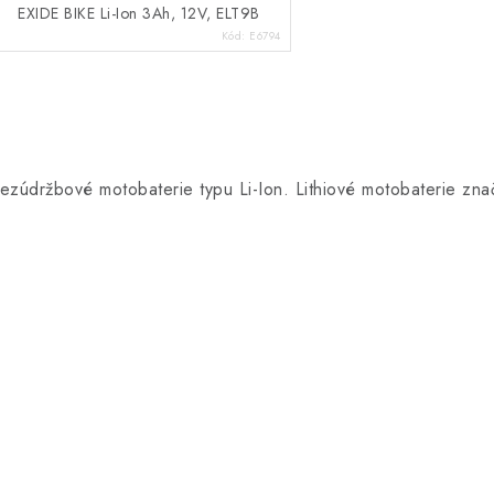
EXIDE BIKE Li-Ion 3Ah, 12V, ELT9B
Kód:
E6794
O
v
ezúdržbové motobaterie typu Li-Ion. Lithiové motobaterie zn
á
d
a
c
p