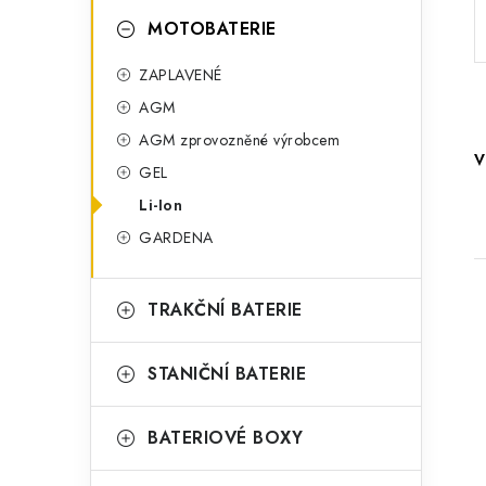
o
a
r
MOTOBATERIE
n
i
ZAPLAVENÉ
e
n
AGM
í
AGM zprovozněné výrobcem
V
GEL
p
Li-Ion
a
GARDENA
n
e
TRAKČNÍ BATERIE
l
STANIČNÍ BATERIE
i
BATERIOVÉ BOXY