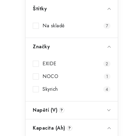
Štítky
Na skladě
7
Značky
EXIDE
2
NOCO
1
Skyrich
4
Napětí (V)
?
Kapacita (Ah)
?