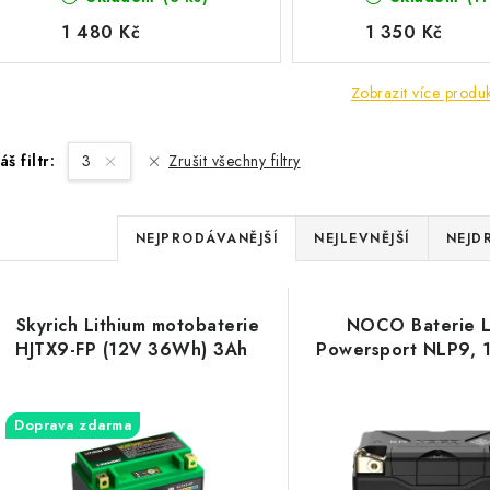
1 480 Kč
1 350 Kč
Zobrazit více produ
áš filtr:
3
Zrušit všechny filtry
Ř
NEJPRODÁVANĚJŠÍ
NEJLEVNĚJŠÍ
NEJD
a
V
z
Skyrich Lithium motobaterie
NOCO Baterie L
ý
e
HJTX9-FP (12V 36Wh) 3Ah
Powersport NLP9, 
p
n
Doprava zdarma
í
s
p