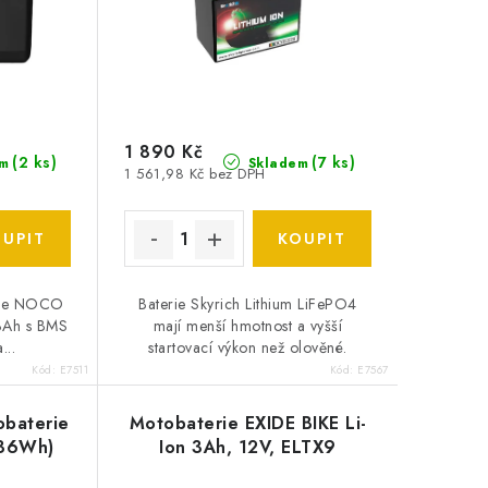
1 890 Kč
(
2 ks
)
(
7 ks
)
m
Skladem
1 561,98 Kč bez DPH
erie NOCO
Baterie Skyrich Lithium LiFePO4
3Ah s BMS
mají menší hmotnost a vyšší
...
startovací výkon než olověné.
Kód:
E7511
Kód:
E7567
obaterie
Motobaterie EXIDE BIKE Li-
 36Wh)
Ion 3Ah, 12V, ELTX9