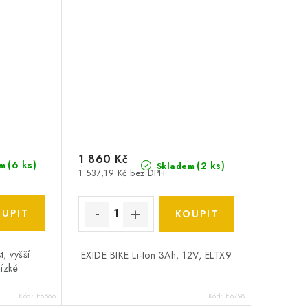
1 860 Kč
(
6 ks
)
(
2 ks
)
m
Skladem
1 537,19 Kč bez DPH
, vyšší
EXIDE BIKE Li-Ion 3Ah, 12V, ELTX9
nízké
Kód:
E8666
Kód:
E6798