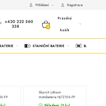
OBCHODNÍ PODMÍNKY
OCHRANA OSOBNÍCH ÚDAJŮ
O
Přihlášení
Registrace
Prázdný
+420 222 560
338
NÁKUPNÍ
košík
KOŠÍK
BATERIE
STANIČNÍ BATERIE
BATERIOVÉ 
Skyrich Lithium
5S-FP
motobaterie HJTZ10S-FP
(12V 48Wh) 4Ah
 ks
)
Skladem
(
5 ks
)