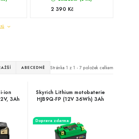
2 390 Kč
ktů
Stránka
1
z
1
-
7
položek celkem
RAŽŠÍ
ABECEDNĚ
i-ion
Skyrich Lithium motobaterie
12V, 3Ah
HJB9Q-FP (12V 36Wh) 3Ah
Doprava zdarma