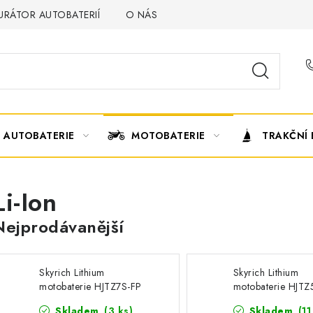
URÁTOR AUTOBATERIÍ
O NÁS
VÝMĚNA AUTOBATERIE
AUTOBATERIE
MOTOBATERIE
TRAKČNÍ 
Li-Ion
Nejprodávanější
Skyrich Lithium
Skyrich Lithium
motobaterie HJTZ7S-FP
motobaterie HJTZ
(12V 28,8Wh) 2,4Ah
(12V 24Wh) 2Ah
Skladem
(
3 ks
)
Skladem
(
11