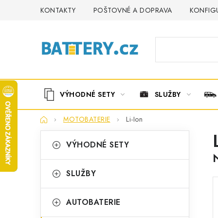
Přejít
KONTAKTY
POŠTOVNÉ A DOPRAVA
KONFIG
na
obsah
VÝHODNÉ SETY
SLUŽBY
Domů
MOTOBATERIE
Li-Ion
P
K
Přeskočit
VÝHODNÉ SETY
kategorie
a
o
t
s
SLUŽBY
e
t
g
AUTOBATERIE
r