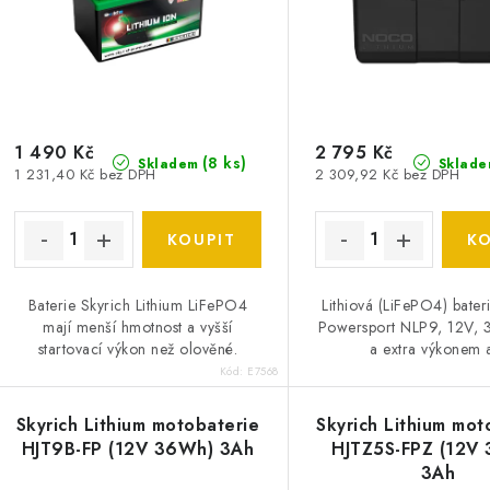
p
r
r
o
o
d
d
u
1 490 Kč
2 795 Kč
(
8 ks
)
Skladem
Sklade
1 231,40 Kč bez DPH
2 309,92 Kč bez DPH
u
k
k
t
ů
ů
Baterie Skyrich Lithium LiFePO4
Lithiová (LiFePO4) bat
mají menší hmotnost a vyšší
Powersport NLP9, 12V, 
startovací výkon než olověné.
a extra výkonem a
Kód:
E7568
Skyrich Lithium motobaterie
Skyrich Lithium mot
HJT9B-FP (12V 36Wh) 3Ah
HJTZ5S-FPZ (12V
3Ah