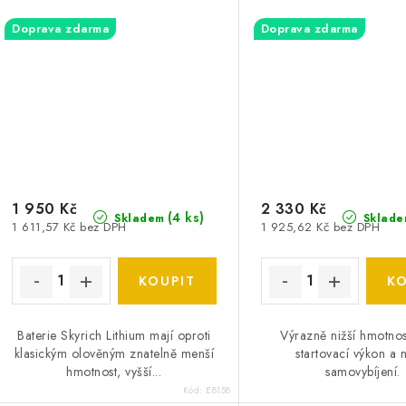
Doprava zdarma
Doprava zdarma
1 950 Kč
2 330 Kč
(
4 ks
)
Skladem
Sklade
1 611,57 Kč bez DPH
1 925,62 Kč bez DPH
Baterie Skyrich Lithium mají oproti
Výrazně nižší hmotnost
klasickým olověným znatelně menší
startovací výkon a 
hmotnost, vyšší...
samovybíjení.
Kód:
E8158