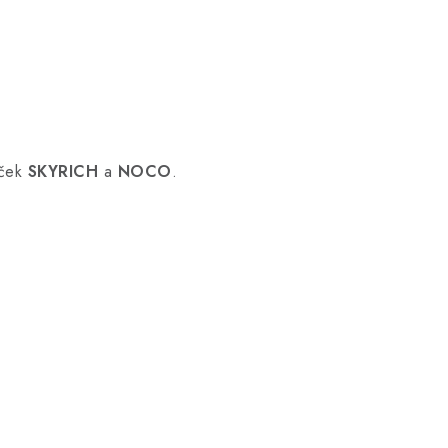
aček
SKYRICH
a
NOCO
.