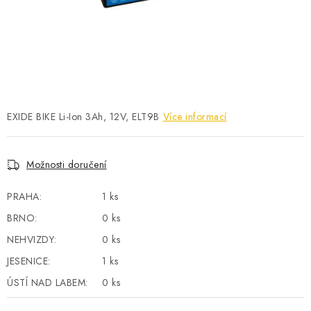
POWERBANKY
LITHIOVÉ BATERIE
NABÍJEČKY
MĚNIČE NAPĚTÍ
EXIDE BIKE Li-Ion 3Ah, 12V, ELT9B
Více informací
FOTOVOLTAIKA
Možnosti doručení
STARTOVACÍ ZDROJE
PRAHA:
1 ks
TESTERY BATERIÍ
BRNO:
0 ks
NEHVIZDY:
0 ks
BATERIE PRO VYSAVAČE
JESENICE:
1 ks
ÚSTÍ NAD LABEM:
0 ks
BATERIE PRO NOUZOVÁ OSVĚTLENÍ