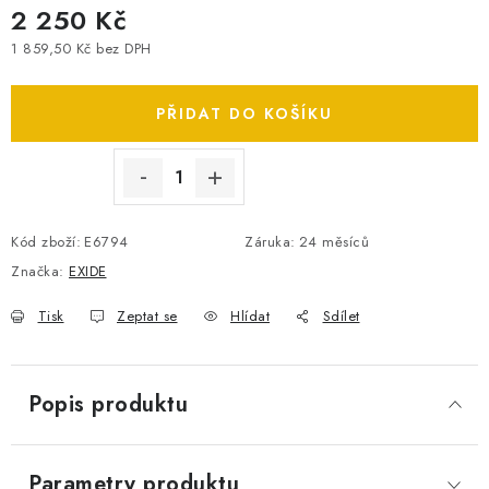
2 250 Kč
SPOTŘEBNÍ BATERIE
1 859,50 Kč bez DPH
Měrná cena:
PŘÍSLUŠENSTVÍ
PŘIDAT DO KOŠÍKU
DOPRAVA ZDARMA
KONTAKTY
POŠTOVNÉ A DOPRAVA
KONFIGURÁTOR AUTOBATERIÍ
O NÁS
Kód zboží:
E6794
Záruka
:
24 měsíců
VÝMĚNA AUTOBATERIE
OBCHODNÍ PODMÍNKY
Značka:
EXIDE
OCHRANA OSOBNÍCH ÚDAJŮ
OVĚŘOVÁNÍ RECENZÍ
Tisk
Zeptat se
Hlídat
Sdílet
JAK NA TO S BATTERY.CZ
ČASTO KLADENÉ OTÁZKY, FAQ
NÁVODY KE STAŽENÍ
Popis produktu
ZPĚTNÝ ODBĚR ELEKTROZAŘÍZENÍ A BATERIÍ
Parametry produktu