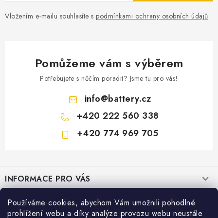
Vložením e-mailu souhlasíte s
podmínkami ochrany osobních údajů
Pomůžeme vám s výběrem
Potřebujete s něčím poradit? Jsme tu pro vás!
info
@
battery.cz
+420 222 560 338
+420 774 969 705
Z
á
INFORMACE PRO VÁS
p
a
KONTAKTY
Používáme cookies, abychom Vám umožnili pohodlné
PRODEJNY BATTERY.CZ
t
prohlížení webu a díky analýze provozu webu neustále
POŠTOVNÉ A DOPRAVA