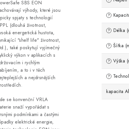
?
owerSafe SBS EON
achovávají výhody, které jsou
Kapacit
?
ypicky spjaty s technologií
PPL (dlouhá životnost,
Délka (
?
ysoká energetická hustota,
ynikající "shelf life" životnost,
Šířka (
?
td.), také poskytují vyjímečný
yklický výkon v aplikacích s
Výška (
?
držovacím i rychlým
abíjením, a to i v těch
Technol
?
ejteplejších a nejdrsnějších
rostředích.
kapacita A
de se konvenční VRLA
aterie snaží vypořádat s
rsnými podmínkami a častými
ýpadky elektrické energie,