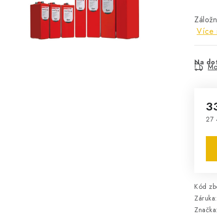
Zálož
Více 
Na do
Mo
3
27 
Mě
Kód zbo
Záruka
:
Značka