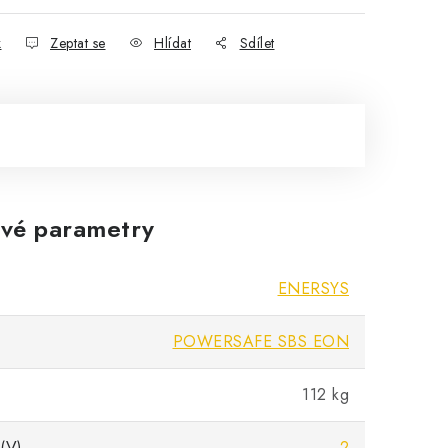
k
Zeptat se
Hlídat
Sdílet
vé parametry
ENERSYS
POWERSAFE SBS EON
112 kg
(V)
2