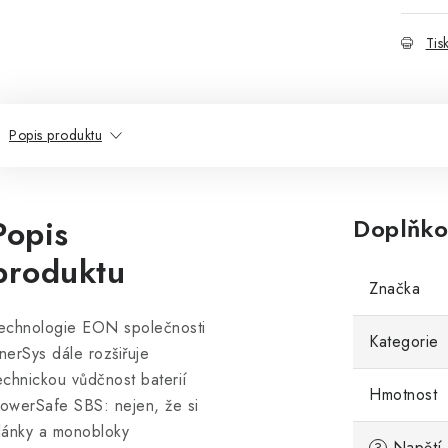
Tis
Popis produktu
Popis
Doplňko
produktu
Značka
echnologie EON společnosti
Kategorie
nerSys dále rozšiřuje
echnickou vůdčnost baterií
Hmotnost
owerSafe SBS: nejen, že si
lánky a monobloky
Napětí 