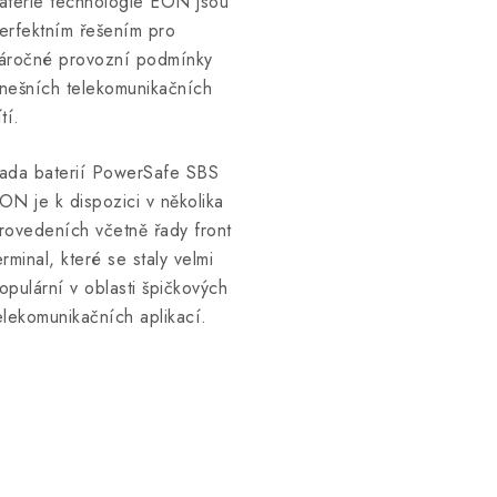
aterie technologie EON jsou
erfektním řešením pro
áročné provozní podmínky
nešních telekomunikačních
ítí.
ada baterií PowerSafe SBS
ON je k dispozici v několika
rovedeních včetně řady front
erminal, které se staly velmi
opulární v oblasti špičkových
elekomunikačních aplikací.