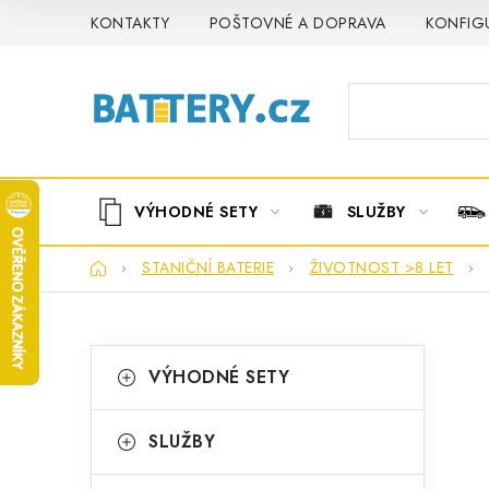
Přejít
KONTAKTY
POŠTOVNÉ A DOPRAVA
KONFIG
na
obsah
VÝHODNÉ SETY
SLUŽBY
Domů
STANIČNÍ BATERIE
ŽIVOTNOST >8 LET
P
K
Přeskočit
VÝHODNÉ SETY
kategorie
a
o
t
s
SLUŽBY
e