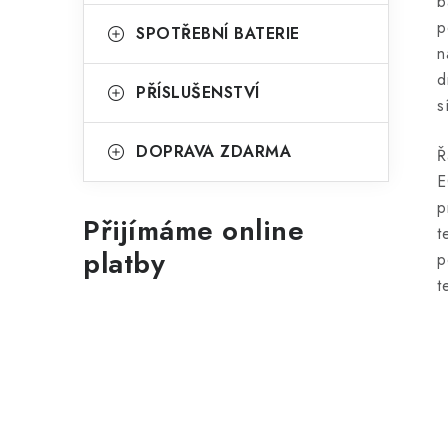
b
p
SPOTŘEBNÍ BATERIE
n
d
PŘÍSLUŠENSTVÍ
s
DOPRAVA ZDARMA
Ř
E
p
Přijímáme online
t
platby
p
t