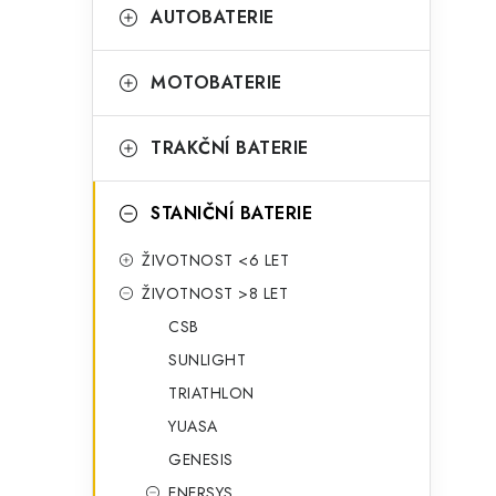
t
g
AUTOBATERIE
r
o
a
r
MOTOBATERIE
n
i
TRAKČNÍ BATERIE
e
n
í
STANIČNÍ BATERIE
p
ŽIVOTNOST <6 LET
a
ŽIVOTNOST >8 LET
n
CSB
SUNLIGHT
e
TRIATHLON
l
YUASA
GENESIS
ENERSYS