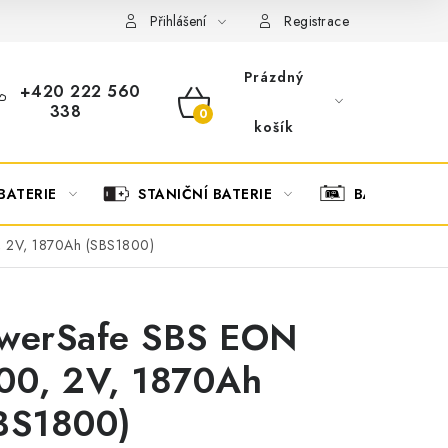
OBCHODNÍ PODMÍNKY
OCHRANA OSOBNÍCH ÚDAJŮ
O
Přihlášení
Registrace
Prázdný
+420 222 560
338
NÁKUPNÍ
košík
KOŠÍK
BATERIE
STANIČNÍ BATERIE
BATERIOVÉ 
 2V, 1870Ah (SBS1800)
werSafe SBS EON
00, 2V, 1870Ah
BS1800)