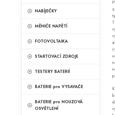
P
z
NABÍJEČKY
t
T
MĚNIČE NAPĚTÍ
v
v
FOTOVOLTAIKA
a
c
u
STARTOVACÍ ZDROJE
n
n
TESTERY BATERIÍ
p
BATERIE pro VYSAVAČE
K
b
BATERIE pro NOUZOVÁ
d
OSVĚTLENÍ
v