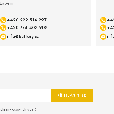
Labem
+420 222 514 297
+4
+420 774 403 908
+4
info@battery.cz
inf
PŘIHLÁSIT SE
chrany osobních údajů