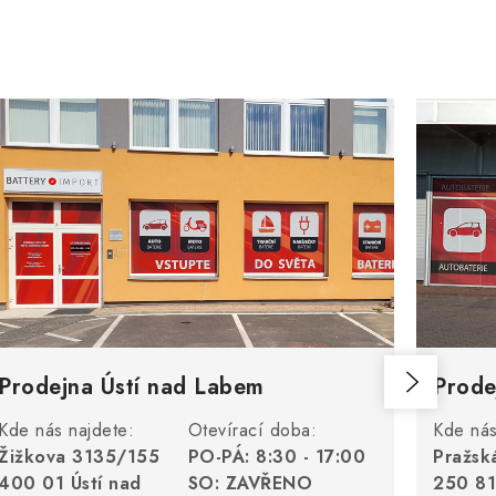
Prodejna Ústí nad Labem
Prode
Kde nás najdete:
Otevírací doba:
Kde nás
Žižkova 3135/155
PO-PÁ: 8:30 - 17:00
Pražsk
400 01 Ústí nad
SO: ZAVŘENO
250 81