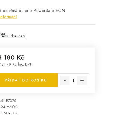
ní olověná baterie PowerSafe EON
informací
taz
žnosti doručení
3 180 Kč
421,49 Kč bez DPH
rná cena:
PŘIDAT DO KOŠÍKU
ží:
E7376
24 měsíců
:
ENERSYS