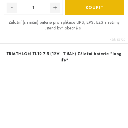
Záložní (staniční) baterie pro aplikace UPS, EPS, EZS a režimy
„stand by“ obecně s...
Kód:
E8720
TRIATHLON TL12-7.5 (12V - 7.5Ah) Záložní baterie "long
life"