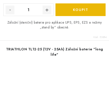
Záložní (staniční) baterie pro aplikace UPS, EPS, EZS a režimy
„stand by“ obecně.
Kód:
E2684
TRIATHLON TL12-25 (12V - 25Ah) Záložní baterie "long
life"