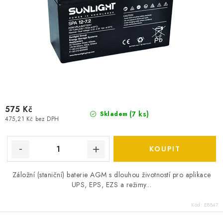
575 Kč
(
7 ks
)
Skladem
475,21 Kč bez DPH
Záložní (staniční) baterie AGM s dlouhou životností pro aplikace
UPS, EPS, EZS a režimy...
Kód:
E8847