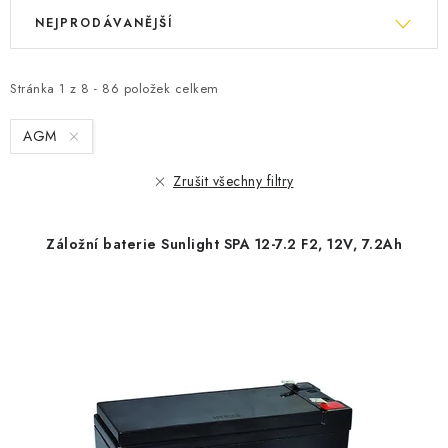
V
Ř
NEJPRODÁVANĚJŠÍ
ý
a
p
z
i
e
Stránka
1
z
8
-
86
položek celkem
s
n
AGM
p
í
r
p
Zrušit všechny filtry
o
r
d
o
Záložní baterie Sunlight SPA 12-7.2 F2, 12V, 7.2Ah
u
d
k
u
t
k
ů
t
ů