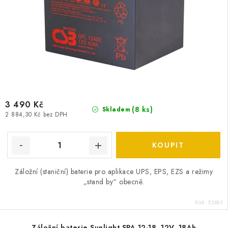
3 490 Kč
(
8 ks
)
Skladem
2 884,30 Kč bez DPH
Záložní (staniční) baterie pro aplikace UPS, EPS, EZS a režimy
„stand by“ obecně.
Kód:
E2683
Záložní baterie Sunlight SPA 12-18, 12V, 18Ah