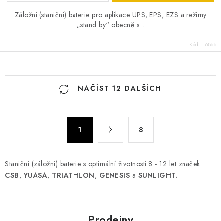
Záložní (staniční) baterie pro aplikace UPS, EPS, EZS a režimy
„stand by“ obecně s...
Kód:
E6866
O
NAČÍST 12 DALŠÍCH
v
l
á
S
d
1
8
t
a
r
c
á
Staniční (záložní) baterie s optimální životností 8 - 12 let značek
n
í
CSB
,
YUASA
,
TRIATHLON
,
GENESIS
a
SUNLIGHT.
k
p
o
r
v
v
á
Prodejny