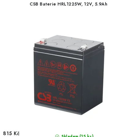
CSB Baterie HRL1225W, 12V, 5.9Ah
815 Kč
(
15 ks
)
Skladem