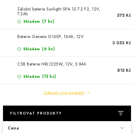
POWERBANKY
Záložní baterie Sunlight SPA 12-7.2 F2, 12V,
7.2Ah
575 Kč
LITHIOVÉ BATERIE
(
7 ks
)
Skladem
NABÍJEČKY
Baterie Genesis G16EP, 16Ah, 12V
3 053 Kč
MĚNIČE NAPĚTÍ
(
6 ks
)
Skladem
FOTOVOLTAIKA
CSB Baterie HRL1225W, 12V, 5.9Ah
815 Kč
(
15 ks
)
Skladem
STARTOVACÍ ZDROJE
Zobrazit více produktů
TESTERY BATERIÍ
BATERIE PRO VYSAVAČE
FILTROVAT PRODUKTY
BATERIE PRO NOUZOVÁ OSVĚTLENÍ
Cena