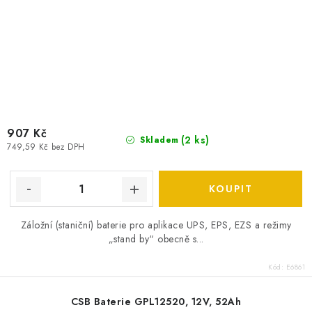
907 Kč
(
2 ks
)
Skladem
749,59 Kč bez DPH
Záložní (staniční) baterie pro aplikace UPS, EPS, EZS a režimy
„stand by“ obecně s...
Kód:
E6861
CSB Baterie GPL12520, 12V, 52Ah