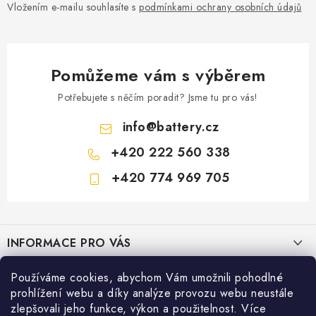
Vložením e-mailu souhlasíte s
podmínkami ochrany osobních údajů
Pomůžeme vám s výběrem
Potřebujete s něčím poradit? Jsme tu pro vás!
info
@
battery.cz
+420 222 560 338
+420 774 969 705
Z
á
INFORMACE PRO VÁS
p
a
KONTAKTY
Používáme cookies, abychom Vám umožnili pohodlné
PRODEJNY BATTERY.CZ
t
prohlížení webu a díky analýze provozu webu neustále
POŠTOVNÉ A DOPRAVA
í
Prodejna Brno - Pražákova ul.
zlepšovali jeho funkce, výkon a použitelnost. Více
Konfigurátor AUTOBATERIE