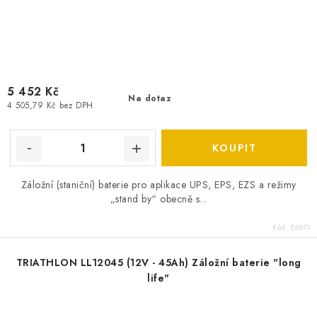
5 452 Kč
Na dotaz
4 505,79 Kč bez DPH
Záložní (staniční) baterie pro aplikace UPS, EPS, EZS a režimy
„stand by“ obecně s...
Kód:
E6871
TRIATHLON LL12045 (12V - 45Ah) Záložní baterie "long
life"