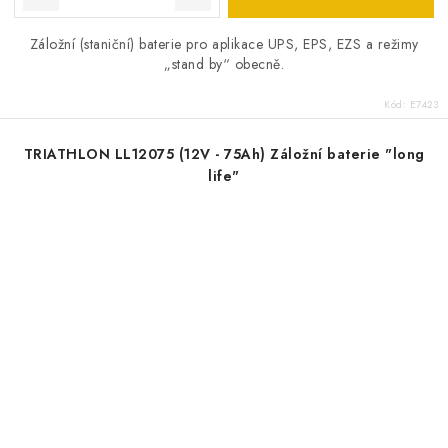
Záložní (staniční) baterie pro aplikace UPS, EPS, EZS a režimy
„stand by“ obecně.
Kód:
E7423
TRIATHLON LL12075 (12V - 75Ah) Záložní baterie "long
life"