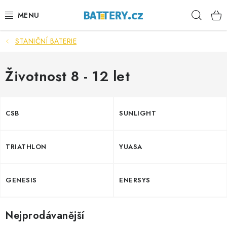
Přejít
Hleda
na
obsah
STANIČNÍ BATERIE
VÝHODNÉ SETY
SLUŽBY
Životnost 8 - 12 let
AUTOBATERIE
CSB
SUNLIGHT
MOTOBATERIE
TRIATHLON
YUASA
TRAKČNÍ BATERIE
STANIČNÍ BATERIE
GENESIS
ENERSYS
BATERIOVÉ BOXY
Nejprodávanější