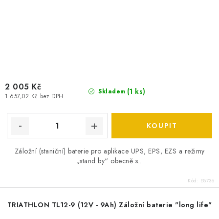
2 005 Kč
(
1 ks
)
Skladem
1 657,02 Kč bez DPH
Záložní (staniční) baterie pro aplikace UPS, EPS, EZS a režimy
„stand by“ obecně s...
Kód:
E8736
TRIATHLON TL12-9 (12V - 9Ah) Záložní baterie "long life"