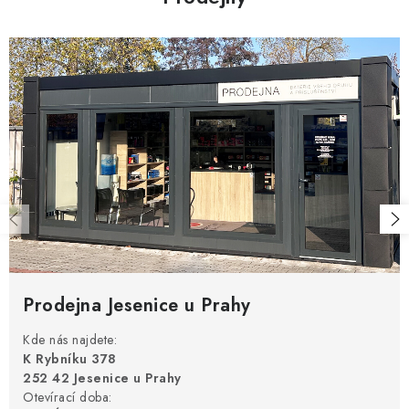
k
n
y
í
v
ý
p
i
s
u
Prodejna Jesenice u Prahy
Kde nás najdete:
K Rybníku 378
252 42 Jesenice u Prahy
Otevírací doba: