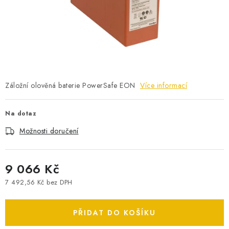
POWERBANKY
LITHIOVÉ BATERIE
NABÍJEČKY
MĚNIČE NAPĚTÍ
Záložní olověná baterie PowerSafe EON
Více informací
FOTOVOLTAIKA
Na dotaz
Možnosti doručení
STARTOVACÍ ZDROJE
TESTERY BATERIÍ
9 066 Kč
7 492,56 Kč bez DPH
BATERIE PRO VYSAVAČE
Měrná cena:
PŘIDAT DO KOŠÍKU
BATERIE PRO NOUZOVÁ OSVĚTLENÍ