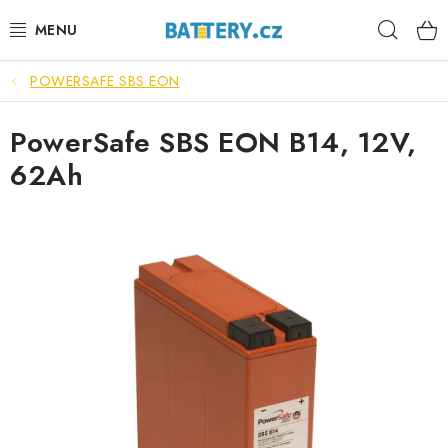
Přejít
Hleda
na
obsah
POWERSAFE SBS EON
VÝHODNÉ SETY
PowerSafe SBS EON B14, 12V,
SLUŽBY
62Ah
AUTOBATERIE
MOTOBATERIE
TRAKČNÍ BATERIE
STANIČNÍ BATERIE
BATERIOVÉ BOXY