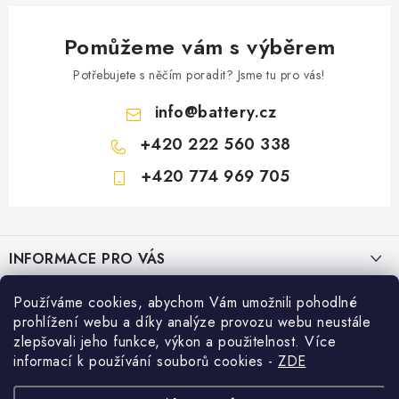
Pomůžeme vám s výběrem
Potřebujete s něčím poradit? Jsme tu pro vás!
info
@
battery.cz
+420 222 560 338
+420 774 969 705
Z
á
INFORMACE PRO VÁS
p
a
KONTAKTY
Používáme cookies, abychom Vám umožnili pohodlné
PRODEJNY BATTERY.CZ
t
prohlížení webu a díky analýze provozu webu neustále
POŠTOVNÉ A DOPRAVA
í
Prodejna Brno - Pražákova ul.
zlepšovali jeho funkce, výkon a použitelnost. Více
Konfigurátor AUTOBATERIE
informací k používání souborů cookies
-
ZDE
KONFIGURÁTOR AUTOBATERIÍ
Prodejna Praha - Brožíkova ul.
Konfigurátor AUTOBATERIE
Vyhledávání
O NÁS