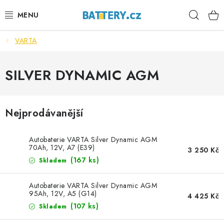
Přejít
Hleda
na
obsah
VARTA
VÝHODNÉ SETY
SLUŽBY
SILVER DYNAMIC AGM
AUTOBATERIE
Nejprodávanější
MOTOBATERIE
Autobaterie VARTA Silver Dynamic AGM
TRAKČNÍ BATERIE
70Ah, 12V, A7 (E39)
3 250 Kč
(
167 ks
)
Skladem
STANIČNÍ BATERIE
Autobaterie VARTA Silver Dynamic AGM
95Ah, 12V, A5 (G14)
4 425 Kč
BATERIOVÉ BOXY
(
107 ks
)
Skladem