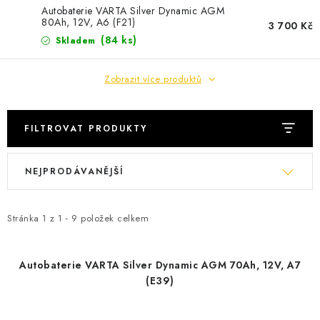
POWERBANKY
Autobaterie VARTA Silver Dynamic AGM
80Ah, 12V, A6 (F21)
3 700 Kč
LITHIOVÉ BATERIE
(
84 ks
)
Skladem
NABÍJEČKY
Zobrazit více produktů
MĚNIČE NAPĚTÍ
FILTROVAT PRODUKTY
FOTOVOLTAIKA
V
Ř
NEJPRODÁVANĚJŠÍ
ý
a
STARTOVACÍ ZDROJE
p
z
i
e
Stránka
1
z
1
-
9
položek celkem
TESTERY BATERIÍ
s
n
p
í
BATERIE PRO VYSAVAČE
Autobaterie VARTA Silver Dynamic AGM 70Ah, 12V, A7
r
p
(E39)
o
r
BATERIE PRO NOUZOVÁ OSVĚTLENÍ