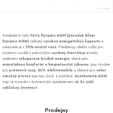
Kód:
E8880
O
v
Autobaterie řady
Varta Dynamic AGM (původně Silver
l
Dynamic AGM)
nabízejí
vysokou energetickou kapacitu
a
á
naleznete je v
70% nových vozů.
Představují ideální volbu pro
d
moderní vozidla s pokročilými
systémy Start-Stop
a/nebo
systémem
rekuperace brzdné energie
, stejně jako
a
mimořádnou komfortní a bezpečnostní výbavou
. Jsou vhodné
c
pro
prémiové vozy, SUV, elektromobily
a obecně pro
velmi
í
náročný provoz
typu taxi, kurýr a podobně.
Autobaterie AGM
p
mají ve srovnání s konvenčními autobateriemi
až 3x vyšší
r
cyklickou životnost
.
v
k
y
Prodejny
v