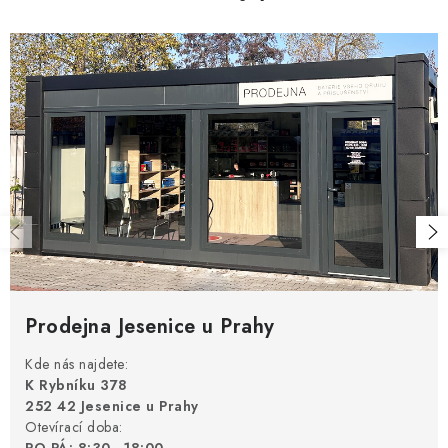
ý
p
i
s
u
Prodejna Jesenice u Prahy
Kde nás najdete:
K Rybníku 378
252 42 Jesenice u Prahy
Otevírací doba: