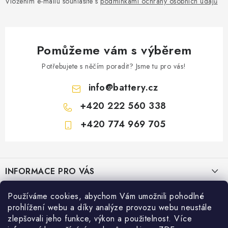
Vložením e-mailu souhlasíte s
podmínkami ochrany osobních údajů
Pomůžeme vám s výběrem
Potřebujete s něčím poradit? Jsme tu pro vás!
info
@
battery.cz
+420 222 560 338
+420 774 969 705
Z
á
INFORMACE PRO VÁS
p
a
KONTAKTY
Používáme cookies, abychom Vám umožnili pohodlné
PRODEJNY BATTERY.CZ
t
prohlížení webu a díky analýze provozu webu neustále
POŠTOVNÉ A DOPRAVA
í
Prodejna Brno - Pražákova ul.
zlepšovali jeho funkce, výkon a použitelnost. Více
Konfigurátor AUTOBATERIE