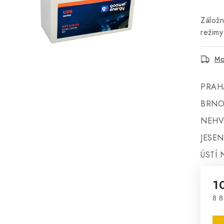
Záložn
režim
Mo
PRAH
BRNO
NEHV
JESEN
ÚSTÍ 
1
8 8
Mě