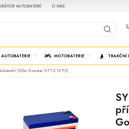
URÁTOR AUTOBATERIÍ
O NÁS
VÝMĚNA AUTOBATERIE
AUTOBATERIE
MOTOBATERIE
TRAKČNÍ 
íslušenství (32ks Goowei OT7.2-12 F2)
SY
př
Go