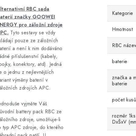
lternativní RBC sada
Kategorie
aterií značky GOOWEI
NERGY pro záložní zdroje
Hmotnost
PC.
Tyto sestavy se vždy
kládají pouze ze záložních
RBC náze
aterií a není k nim dodáváno
ádné příslušenství (kabely,
baterie
pojky, konektory, atd). Jedná
e o jednu z nejlevnějších
značka a m
ariant výměny baterií v
baterie
áložních zdrojích APC.
počet kusů
ednoduše vyjměte Váš
ůvodní battery pack RBC ze
rozměr 1ks
áložního zdroje, umožňuje-li
DxŠxV (m
o typ APC zdroje, do kterého
áhradní pack patří. U