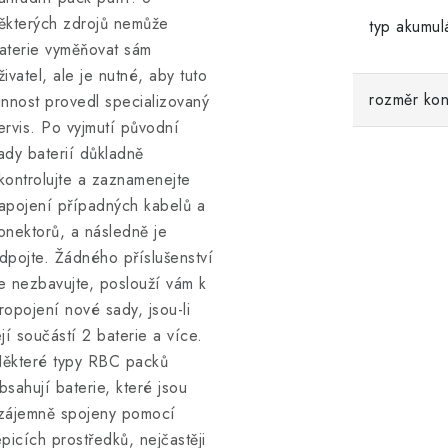
ěkterých zdrojů nemůže
typ akumul
aterie vyměňovat sám
živatel, ale je nutné, aby tuto
rozměr kon
innost provedl specializovaný
ervis. Po vyjmutí původní
ady baterií důkladně
kontrolujte a zaznamenejte
apojení případných kabelů a
onektorů, a následně je
dpojte. Žádného příslušenství
e nezbavujte, poslouží vám k
ropojení nové sady, jsou-li
ejí součástí 2 baterie a více.
ěkteré typy RBC packů
bsahují baterie, které jsou
zájemně spojeny pomocí
epicích prostředků, nejčastěji