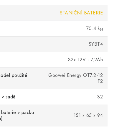
STANIČNÍ BATERIE
70.4 kg
v
SYBT4
32x 12V - 7,2Ah
odel použité
Goowei Energy OT7.2-12
F2
 v sadě
32
 baterie v packu
151 x 65 x 94
m)