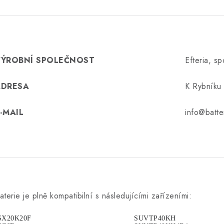
VÝROBNÍ SPOLEČNOST
Efteria, spo
ADRESA
K Rybníku 
-MAIL
info@batte
aterie je plně kompatibilní s následujícími zařízeními:
SX20K20F
SUVTP40KH