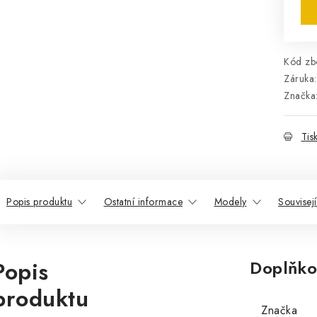
Kód zbo
Záruka
:
Značka
Tis
Popis produktu
Ostatní informace
Modely
Souvisej
Popis
Doplňko
produktu
Značka