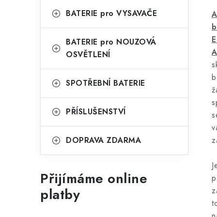
BATERIE pro VYSAVAČE
A
b
E
BATERIE pro NOUZOVÁ
A
OSVĚTLENÍ
s
b
SPOTŘEBNÍ BATERIE
ž
s
PŘÍSLUŠENSTVÍ
s
v
DOPRAVA ZDARMA
z
J
Přijímáme online
p
platby
z
t
n