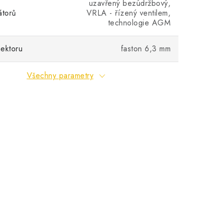
uzavřený bezúdržbový,
átorů
VRLA - řízený ventilem,
technologie AGM
ektoru
faston 6,3 mm
Všechny parametry