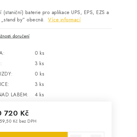
í (staniční) baterie pro aplikace UPS, EPS, EZS a
y „stand by“ obecně.
Více informací
žnosti doručení
A:
0 ks
:
3 ks
IZDY:
0 ks
ICE:
3 ks
NAD LABEM:
4 ks
0 720 Kč
59,50 Kč bez DPH
rná cena: