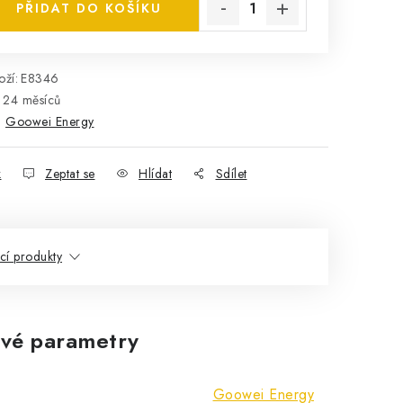
PŘIDAT DO KOŠÍKU
ží:
E8346
24 měsíců
:
Goowei Energy
k
Zeptat se
Hlídat
Sdílet
ící produkty
vé parametry
Goowei Energy