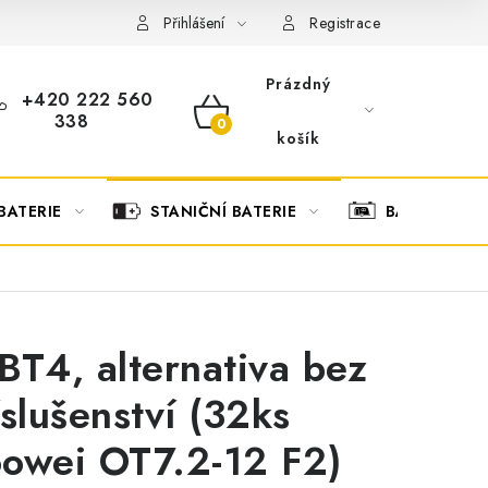
OBCHODNÍ PODMÍNKY
OCHRANA OSOBNÍCH ÚDAJŮ
O
Přihlášení
Registrace
Prázdný
+420 222 560
338
NÁKUPNÍ
košík
KOŠÍK
BATERIE
STANIČNÍ BATERIE
BATERIOVÉ 
BT4, alternativa bez
íslušenství (32ks
owei OT7.2-12 F2)