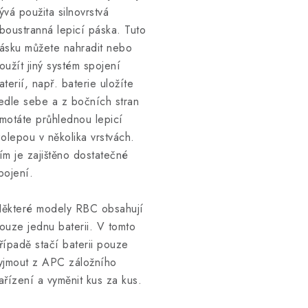
ývá použita silnovrstvá
boustranná lepicí páska. Tuto
ásku můžete nahradit nebo
oužít jiný systém spojení
aterií, např. baterie uložíte
edle sebe a z bočních stran
motáte průhlednou lepicí
zolepou v několika vrstvách.
ím je zajištěno dostatečné
pojení.
ěkteré modely RBC obsahují
ouze jednu baterii. V tomto
řípadě stačí baterii pouze
yjmout z APC záložního
ařízení a vyměnit kus za kus.