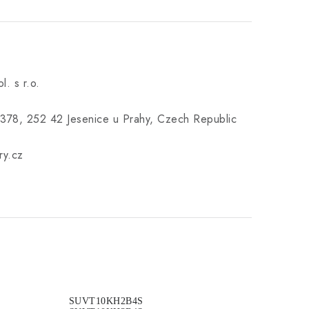
l. s r.o.
378, 252 42 Jesenice u Prahy, Czech Republic
ry.cz
SUVT10KH2B4S