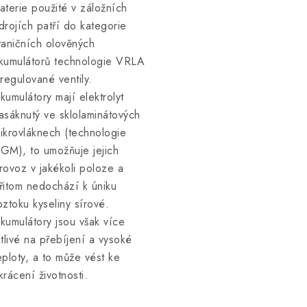
aterie použité v záložních
drojích patří do kategorie
taničních olověných
kumulátorů technologie VRLA
 regulované ventily.
kumulátory mají elektrolyt
asáknutý ve sklolaminátových
ikrovláknech (technologie
GM), to umožňuje jejich
rovoz v jakékoli poloze a
řitom nedochází k úniku
oztoku kyseliny sírové.
kumulátory jsou však více
itlivé na přebíjení a vysoké
eploty, a to může vést ke
krácení životnosti.