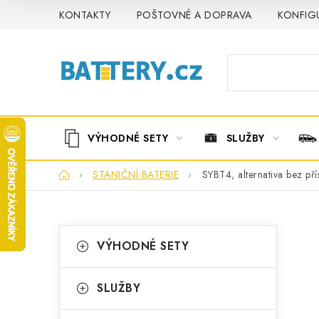
Přejít
KONTAKTY
POŠTOVNÉ A DOPRAVA
KONFIG
na
obsah
VÝHODNÉ SETY
SLUŽBY
Domů
STANIČNÍ BATERIE
SYBT4, alternativa bez př
P
K
Přeskočit
VÝHODNÉ SETY
kategorie
a
o
t
s
SLUŽBY
e