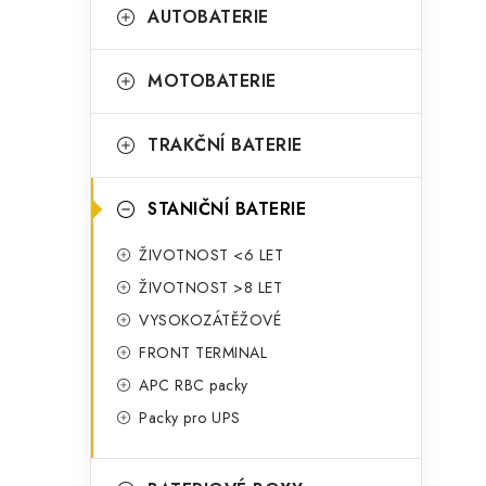
t
g
AUTOBATERIE
r
o
a
r
MOTOBATERIE
n
i
TRAKČNÍ BATERIE
e
n
í
STANIČNÍ BATERIE
p
ŽIVOTNOST <6 LET
a
ŽIVOTNOST >8 LET
n
VYSOKOZÁTĚŽOVÉ
FRONT TERMINAL
e
APC RBC packy
l
Packy pro UPS