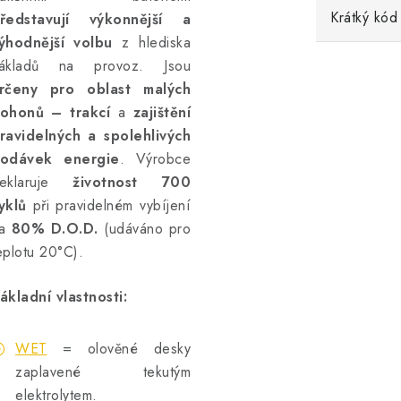
Krátký kód
ředstavují výkonnější a
ýhodnější volbu
z hlediska
ákladů na provoz. Jsou
rčeny pro oblast malých
ohonů – trakcí
a
zajištění
ravidelných a spolehlivých
odávek energie
. Výrobce
eklaruje
životnost 700
yklů
při pravidelném vybíjení
na
80% D.O.D.
(udáváno pro
eplotu 20°C).
ákladní vlastnosti:
WET
= olověné desky
zaplavené tekutým
elektrolytem.