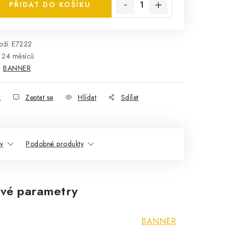
PŘIDAT DO KOŠÍKU
ží:
E7222
24 měsíců
:
BANNER
k
Zeptat se
Hlídat
Sdílet
ty
Podobné produkty
vé parametry
BANNER