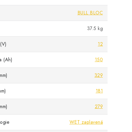
BULL BLOC
37.5 kg
(V)
12
a (Ah)
150
mm)
329
mm)
181
mm)
279
ogie
WET zaplavená