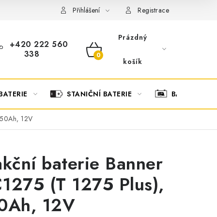
OBCHODNÍ PODMÍNKY
OCHRANA OSOBNÍCH ÚDAJŮ
O
Přihlášení
Registrace
Prázdný
+420 222 560
338
NÁKUPNÍ
košík
KOŠÍK
BATERIE
STANIČNÍ BATERIE
BATERIOVÉ 
 150Ah, 12V
akční baterie Banner
1275 (T 1275 Plus),
0Ah, 12V