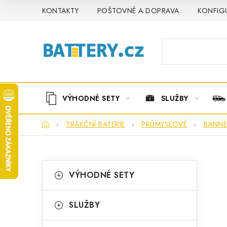
Přejít
KONTAKTY
POŠTOVNÉ A DOPRAVA
KONFIG
na
obsah
VÝHODNÉ SETY
SLUŽBY
Domů
TRAKČNÍ BATERIE
PRŮMYSLOVÉ
BANNE
P
K
Přeskočit
VÝHODNÉ SETY
kategorie
a
o
t
s
SLUŽBY
e