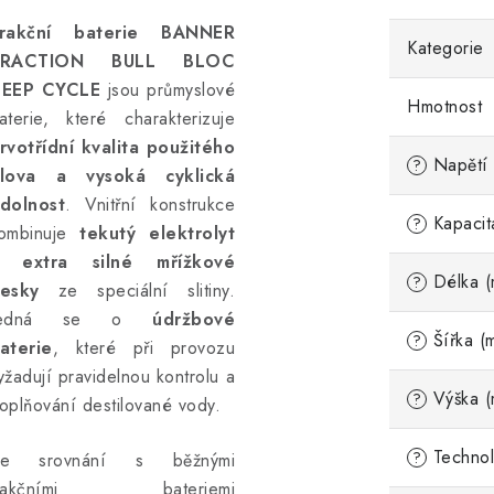
rakční baterie BANNER
Kategorie
TRACTION BULL BLOC
EEP CYCLE
jsou průmyslové
Hmotnost
aterie, které charakterizuje
rvotřídní kvalita použitého
Napětí 
?
lova a vysoká cyklická
dolnost
. Vnitřní konstrukce
Kapacit
?
ombinuje
tekutý elektrolyt
 extra silné mřížkové
Délka (
?
esky
ze speciální slitiny.
Jedná se o
údržbové
Šířka (
?
aterie
, které při provozu
yžadují pravidelnou kontrolu a
Výška (
?
oplňování destilované vody.
Technol
?
e srovnání s běžnými
trakčními bateriemi