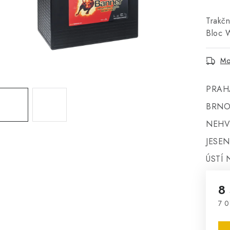
Trakčn
Bloc 
Mo
PRAH
BRNO
NEHV
JESEN
ÚSTÍ 
8
7 0
Mě