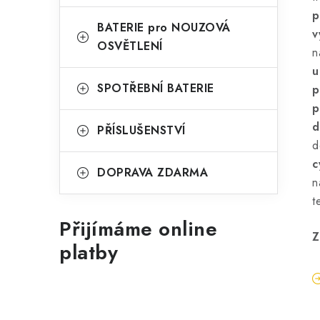
p
BATERIE pro NOUZOVÁ
v
OSVĚTLENÍ
n
u
SPOTŘEBNÍ BATERIE
p
p
d
PŘÍSLUŠENSTVÍ
d
c
DOPRAVA ZDARMA
t
Přijímáme online
Z
platby