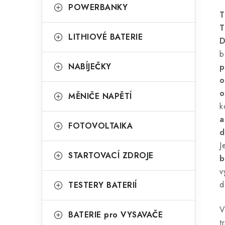
POWERBANKY
T
LITHIOVÉ BATERIE
D
b
NABÍJEČKY
p
o
o
MĚNIČE NAPĚTÍ
k
a
FOTOVOLTAIKA
d
STARTOVACÍ ZDROJE
b
v
d
TESTERY BATERIÍ
V
BATERIE pro VYSAVAČE