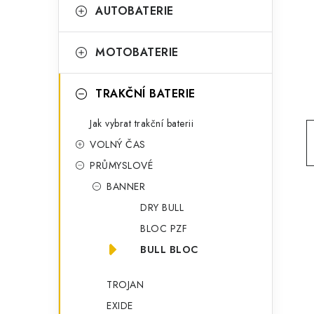
t
g
AUTOBATERIE
r
o
a
r
MOTOBATERIE
n
i
TRAKČNÍ BATERIE
e
n
Jak vybrat trakční baterii
í
VOLNÝ ČAS
p
PRŮMYSLOVÉ
a
BANNER
n
DRY BULL
BLOC PZF
e
BULL BLOC
l
TROJAN
EXIDE