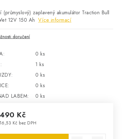
í (průmyslový) zaplavený akumulátor Traction Bull
Wet 12V 150 Ah
Více informací
žnosti doručení
A:
0 ks
:
1 ks
IZDY:
0 ks
ICE:
0 ks
NAD LABEM:
0 ks
 490 Kč
16,53 Kč bez DPH
rná cena: