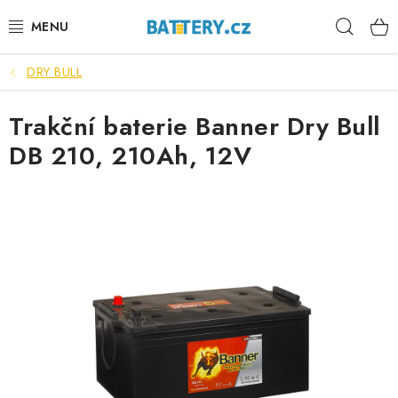
Přejít
Hleda
na
obsah
DRY BULL
VÝHODNÉ SETY
Trakční baterie Banner Dry Bull
SLUŽBY
DB 210, 210Ah, 12V
AUTOBATERIE
MOTOBATERIE
TRAKČNÍ BATERIE
STANIČNÍ BATERIE
BATERIOVÉ BOXY