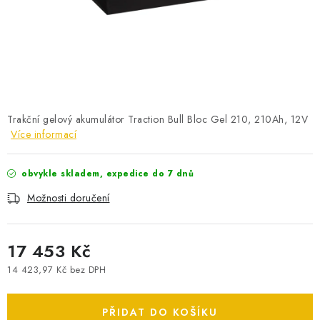
POWERBANKY
LITHIOVÉ BATERIE
NABÍJEČKY
MĚNIČE NAPĚTÍ
Trakční gelový akumulátor Traction Bull Bloc Gel 210, 210Ah, 12V
Více informací
FOTOVOLTAIKA
obvykle skladem, expedice do 7 dnů
STARTOVACÍ ZDROJE
Možnosti doručení
TESTERY BATERIÍ
17 453 Kč
BATERIE PRO VYSAVAČE
14 423,97 Kč bez DPH
Měrná cena:
BATERIE PRO NOUZOVÁ OSVĚTLENÍ
PŘIDAT DO KOŠÍKU