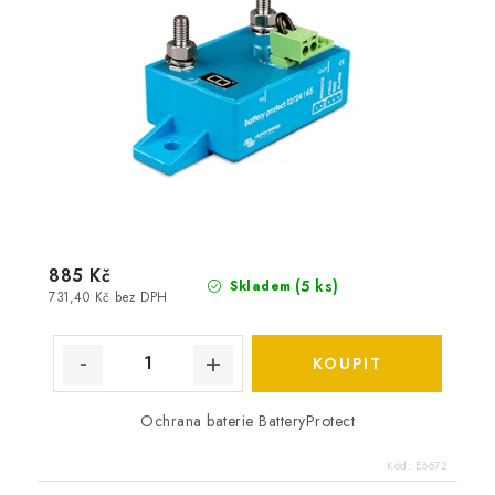
885 Kč
(
5 ks
)
Skladem
731,40 Kč bez DPH
Ochrana baterie BatteryProtect
Kód:
E6672