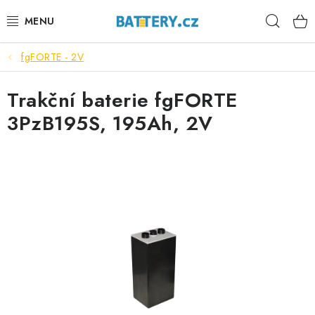
Přejít
Hleda
na
obsah
fgFORTE - 2V
VÝHODNÉ SETY
Trakční baterie fgFORTE
SLUŽBY
3PzB195S, 195Ah, 2V
AUTOBATERIE
MOTOBATERIE
TRAKČNÍ BATERIE
STANIČNÍ BATERIE
BATERIOVÉ BOXY