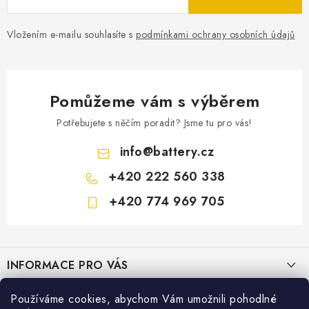
Vložením e-mailu souhlasíte s
podmínkami ochrany osobních údajů
Pomůžeme vám s výběrem
Potřebujete s něčím poradit? Jsme tu pro vás!
info
@
battery.cz
+420 222 560 338
+420 774 969 705
Z
á
INFORMACE PRO VÁS
p
a
KONTAKTY
Používáme cookies, abychom Vám umožnili pohodlné
PRODEJNY BATTERY.CZ