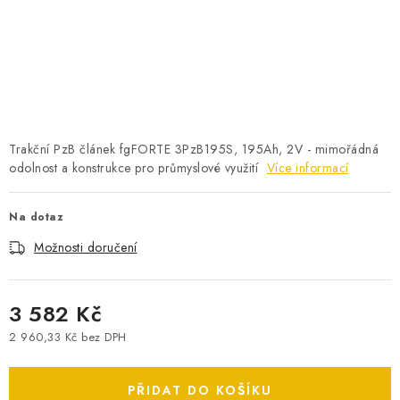
POWERBANKY
LITHIOVÉ BATERIE
NABÍJEČKY
MĚNIČE NAPĚTÍ
Trakční PzB článek fgFORTE 3PzB195S, 195Ah, 2V - mimořádná
odolnost a konstrukce pro průmyslové využití
Více informací
FOTOVOLTAIKA
Na dotaz
STARTOVACÍ ZDROJE
Možnosti doručení
TESTERY BATERIÍ
3 582 Kč
BATERIE PRO VYSAVAČE
2 960,33 Kč bez DPH
Měrná cena:
BATERIE PRO NOUZOVÁ OSVĚTLENÍ
PŘIDAT DO KOŠÍKU