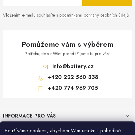
Vložením e-mailu souhlasíte s
podmínkami ochrany osobních údajů
Pomůžeme vám s výběrem
Potřebujete s něčím poradit? Jsme tu pro vás!
info
@
battery.cz
+420 222 560 338
+420 774 969 705
Z
á
INFORMACE PRO VÁS
p
a
KONTAKTY
Používáme cookies, abychom Vám umožnili pohodlné
PRODEJNY BATTERY.CZ