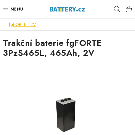
Přejít
Hleda
na
obsah
fgFORTE - 2V
VÝHODNÉ SETY
Trakční baterie fgFORTE
SLUŽBY
3PzS465L, 465Ah, 2V
AUTOBATERIE
MOTOBATERIE
TRAKČNÍ BATERIE
STANIČNÍ BATERIE
BATERIOVÉ BOXY