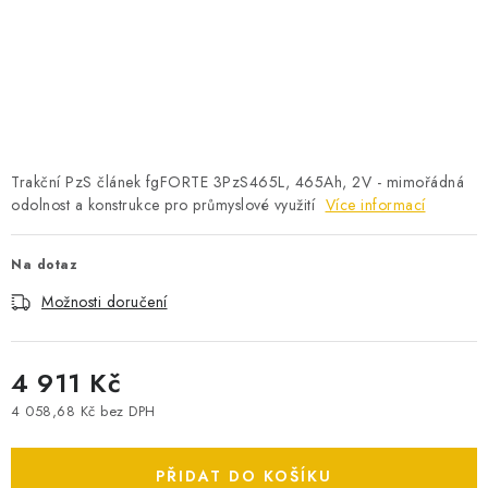
POWERBANKY
LITHIOVÉ BATERIE
NABÍJEČKY
MĚNIČE NAPĚTÍ
Trakční PzS článek fgFORTE 3PzS465L, 465Ah, 2V - mimořádná
odolnost a konstrukce pro průmyslové využití
Více informací
FOTOVOLTAIKA
Na dotaz
STARTOVACÍ ZDROJE
Možnosti doručení
TESTERY BATERIÍ
4 911 Kč
BATERIE PRO VYSAVAČE
4 058,68 Kč bez DPH
Měrná cena:
BATERIE PRO NOUZOVÁ OSVĚTLENÍ
PŘIDAT DO KOŠÍKU