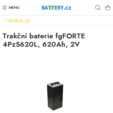
Přejít
Hleda
na
obsah
fgFORTE - 2V
VÝHODNÉ SETY
Trakční baterie fgFORTE
SLUŽBY
4PzS620L, 620Ah, 2V
AUTOBATERIE
MOTOBATERIE
TRAKČNÍ BATERIE
STANIČNÍ BATERIE
BATERIOVÉ BOXY