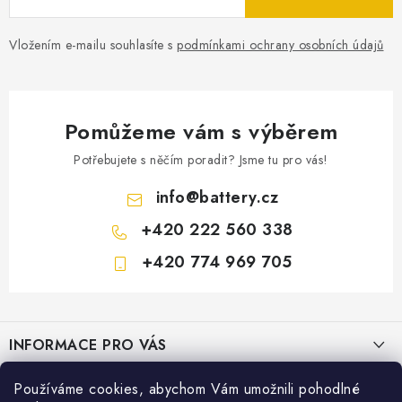
Vložením e-mailu souhlasíte s
podmínkami ochrany osobních údajů
Pomůžeme vám s výběrem
Potřebujete s něčím poradit? Jsme tu pro vás!
info
@
battery.cz
+420 222 560 338
+420 774 969 705
Z
á
INFORMACE PRO VÁS
p
a
KONTAKTY
Používáme cookies, abychom Vám umožnili pohodlné
PRODEJNY BATTERY.CZ