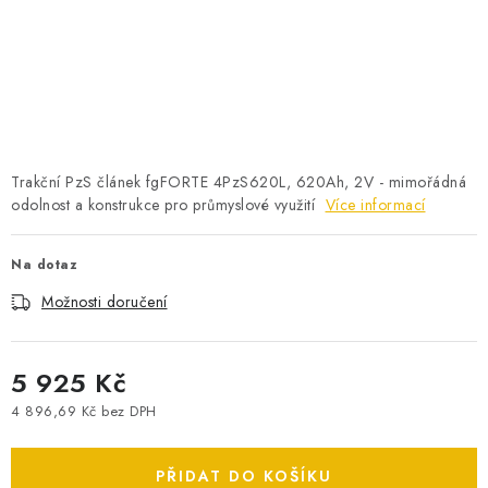
POWERBANKY
LITHIOVÉ BATERIE
NABÍJEČKY
MĚNIČE NAPĚTÍ
Trakční PzS článek fgFORTE 4PzS620L, 620Ah, 2V - mimořádná
odolnost a konstrukce pro průmyslové využití
Více informací
FOTOVOLTAIKA
Na dotaz
STARTOVACÍ ZDROJE
Možnosti doručení
TESTERY BATERIÍ
5 925 Kč
BATERIE PRO VYSAVAČE
4 896,69 Kč bez DPH
Měrná cena:
BATERIE PRO NOUZOVÁ OSVĚTLENÍ
PŘIDAT DO KOŠÍKU