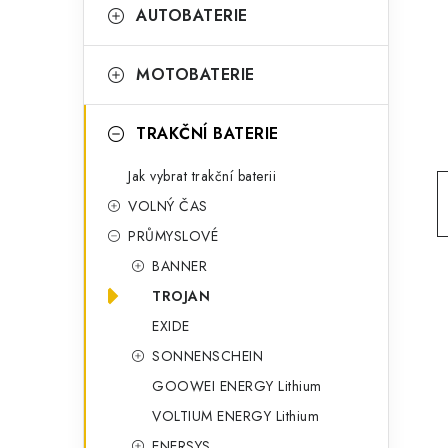
t
g
AUTOBATERIE
r
o
a
r
MOTOBATERIE
n
i
TRAKČNÍ BATERIE
e
n
Jak vybrat trakční baterii
í
VOLNÝ ČAS
p
PRŮMYSLOVÉ
a
BANNER
n
TROJAN
EXIDE
e
SONNENSCHEIN
l
GOOWEI ENERGY Lithium
VOLTIUM ENERGY Lithium
ENERSYS