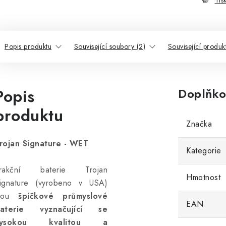
Tis
Popis produktu
Související soubory (2)
Související produk
Popis
Doplňko
produktu
Značka
rojan Signature - WET
Kategorie
rakční baterie Trojan
Hmotnost
ignature (vyrobeno v USA)
jsou
špičkové průmyslové
EAN
aterie vyznačující se
vysokou kvalitou a