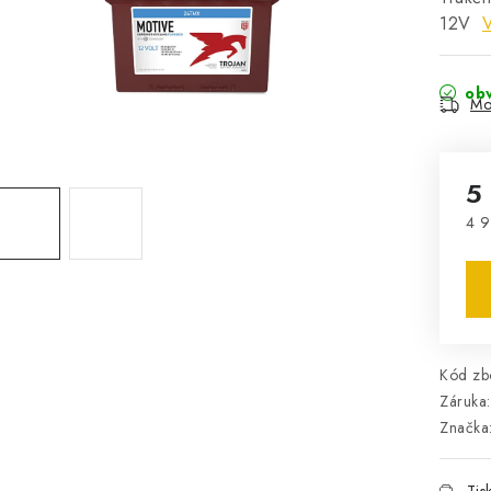
12V
V
obv
Mo
5
4 9
Mě
Kód zbo
Záruka
:
Značka