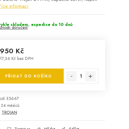
íce informací
ykle skladem, expedice do 10 dnů
žnosti doručení
 950 Kč
17,36 Kč bez DPH
rná cena:
PŘIDAT DO KOŠÍKU
ží:
E5667
24 měsíců
:
TROJAN