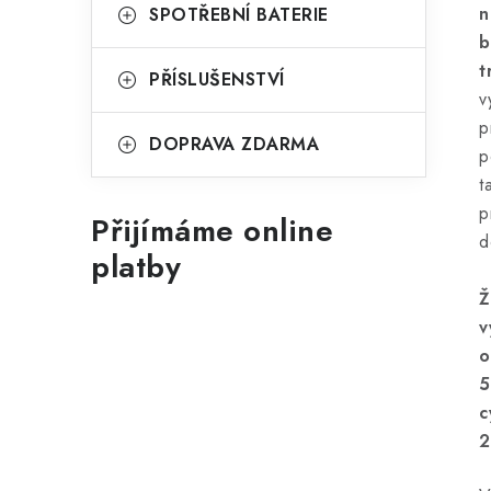
n
SPOTŘEBNÍ BATERIE
b
t
PŘÍSLUŠENSTVÍ
p
DOPRAVA ZDARMA
p
t
p
Přijímáme online
d
platby
o
5
c
2