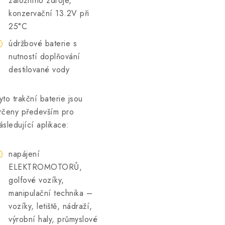
záložního zdroje,
konzervační 13.2V při
25°C
údržbové baterie s
nutností doplňování
destilované vody
yto trakční baterie jsou
rčeny především pro
ásledující aplikace:
napájení
ELEKTROMOTORŮ,
golfové vozíky,
manipulační technika –
vozíky, letiště, nádraží,
výrobní haly, průmyslové