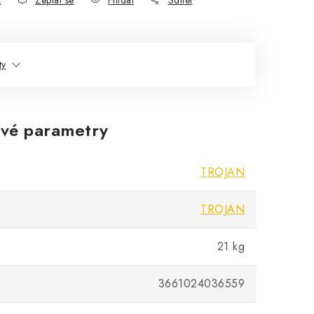
k
Zeptat se
Hlídat
Sdílet
ty
vé parametry
TROJAN
TROJAN
21 kg
3661024036559