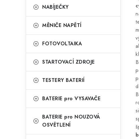
c
NABÍJEČKY
n
t
MĚNIČE NAPĚTÍ
m
v
FOTOVOLTAIKA
a
k
STARTOVACÍ ZDROJE
B
p
p
TESTERY BATERIÍ
d
B
BATERIE pro VYSAVAČE
r
s
BATERIE pro NOUZOVÁ
s
OSVĚTLENÍ
š
b