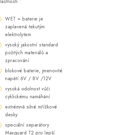
lastnosti :
WET = baterie je
zaplavená tekutým
elektrolytem
vysoký jakostní standard
požitých materiálů a
zpracování
blokové baterie, jmenovité
napětí 6V / 8V /12V
vysoká odolnost vůči
cyklickému namáhání
extrémně silné mřížkové
desky
speciální separátory
Maxguard T2 pro lepší