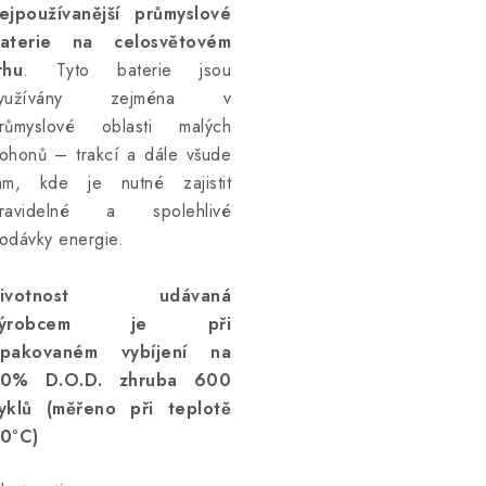
ejpoužívanější průmyslové
aterie na celosvětovém
rhu
. Tyto baterie jsou
využívány zejména v
růmyslové oblasti malých
ohonů – trakcí a dále všude
am, kde je nutné zajistit
ravidelné a spolehlivé
odávky energie.
Životnost udávaná
výrobcem je při
pakovaném vybíjení na
0% D.O.D. zhruba 600
yklů (měřeno při teplotě
0°C)