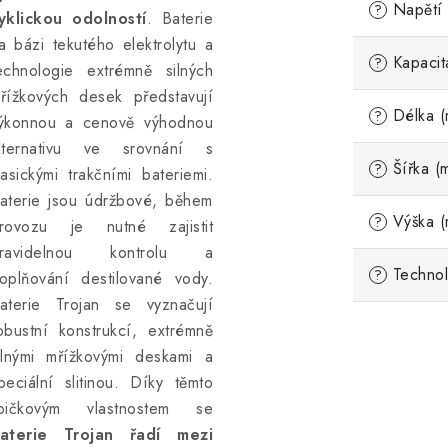
Napětí 
?
yklickou odolností
. Baterie
a bázi tekutého elektrolytu a
Kapacit
?
echnologie extrémně silných
řížkových desek představují
Délka (
?
ýkonnou a cenově výhodnou
lternativu ve srovnání s
Šířka (
?
lasickými trakčními bateriemi.
aterie jsou údržbové, během
Výška (
?
rovozu je nutné zajistit
ravidelnou kontrolu a
Technol
?
oplňování destilované vody.
aterie Trojan se vyznačují
obustní konstrukcí, extrémně
ilnými mřížkovými deskami a
peciální slitinou. Díky těmto
pičkovým vlastnostem se
aterie Trojan řadí mezi