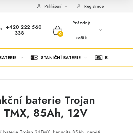
OBCHODNÍ PODMÍNKY
OCHRANA OSOBNÍCH ÚDAJŮ
O
Přihlášení
Registrace
Prázdný
+420 222 560
338
NÁKUPNÍ
košík
KOŠÍK
BATERIE
STANIČNÍ BATERIE
BATERIOVÉ 
akční baterie Trojan
 TMX, 85Ah, 12V
í baterie Trojan 24TMX, kapacita 85Ah, napětí