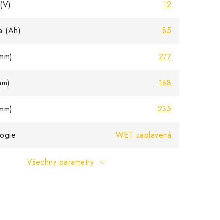
(V)
12
a (Ah)
85
mm)
277
mm)
168
mm)
235
ogie
WET zaplavená
Všechny parametry