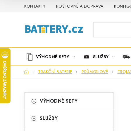
Přejít
KONTAKTY
POŠTOVNÉ A DOPRAVA
KONFIG
na
obsah
VÝHODNÉ SETY
SLUŽBY
Domů
TRAKČNÍ BATERIE
PRŮMYSLOVÉ
TROJA
P
K
Přeskočit
VÝHODNÉ SETY
kategorie
a
o
t
s
SLUŽBY
e