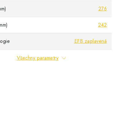
mm)
276
mm)
242
ogie
EFB zaplavená
Všechny parametry