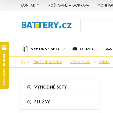
Přejít
KONTAKTY
POŠTOVNÉ A DOPRAVA
KONFIG
na
obsah
VÝHODNÉ SETY
SLUŽBY
Domů
TRAKČNÍ BATERIE
VOLNÝ ČAS
VARTA
P
K
Přeskočit
VÝHODNÉ SETY
kategorie
a
o
t
s
SLUŽBY
e