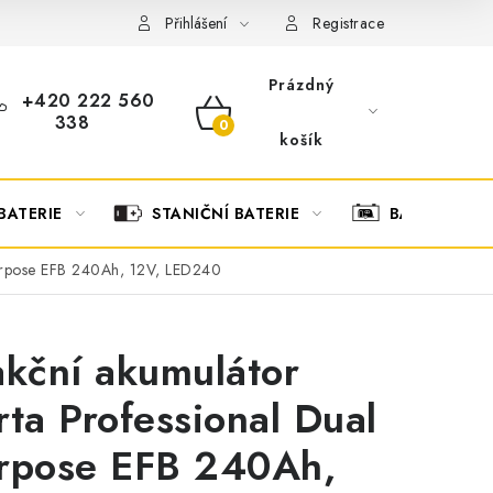
OBCHODNÍ PODMÍNKY
OCHRANA OSOBNÍCH ÚDAJŮ
O
Přihlášení
Registrace
Prázdný
+420 222 560
338
NÁKUPNÍ
košík
KOŠÍK
BATERIE
STANIČNÍ BATERIE
BATERIOVÉ 
Purpose EFB 240Ah, 12V, LED240
akční akumulátor
rta Professional Dual
rpose EFB 240Ah,