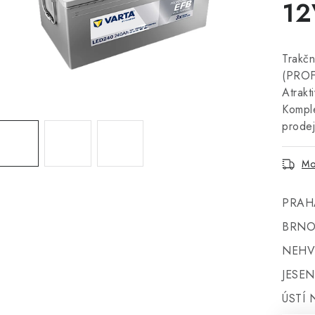
12
Trakčn
(PROF
Atrakt
Komple
prode
Mo
PRAH
BRNO
NEHV
JESEN
ÚSTÍ 