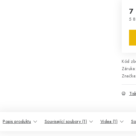
7
5 8
Mě
Kód zbo
Záruka
:
Značka
Tis
Popis produktu
Související soubory (1)
Videa (1)
So