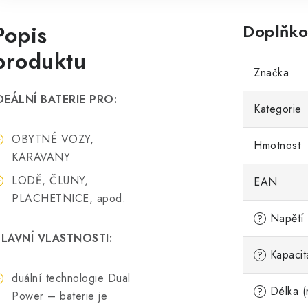
Popis
Doplňko
produktu
Značka
DEÁLNÍ BATERIE PRO:
Kategorie
OBYTNÉ VOZY,
Hmotnost
KARAVANY
LODĚ, ČLUNY,
EAN
PLACHETNICE, apod.
Napětí 
?
LAVNÍ VLASTNOSTI:
Kapacit
?
duální technologie Dual
Délka (
?
Power – baterie je