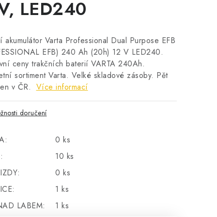
V, LED240
í akumulátor Varta Professional Dual Purpose EFB
ESSIONAL EFB) 240 Ah (20h) 12 V LED240.
ivní ceny trakčních baterií VARTA 240Ah.
tní sortiment Varta. Velké skladové zásoby. Pět
jen v ČR.
Více informací
žnosti doručení
A:
0 ks
:
10 ks
IZDY:
0 ks
ICE:
1 ks
NAD LABEM:
1 ks