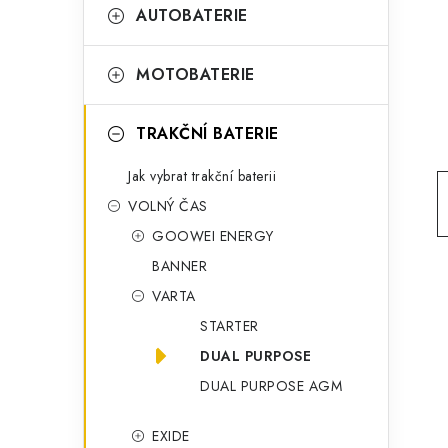
t
g
AUTOBATERIE
r
o
a
r
MOTOBATERIE
n
i
TRAKČNÍ BATERIE
e
n
Jak vybrat trakční baterii
í
VOLNÝ ČAS
p
GOOWEI ENERGY
a
BANNER
n
VARTA
STARTER
e
DUAL PURPOSE
l
DUAL PURPOSE AGM
EXIDE