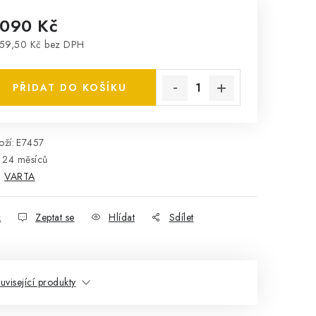
 090 Kč
59,50 Kč bez DPH
rná cena:
PŘIDAT DO KOŠÍKU
ží:
E7457
24 měsíců
:
VARTA
k
Zeptat se
Hlídat
Sdílet
uvisející produkty