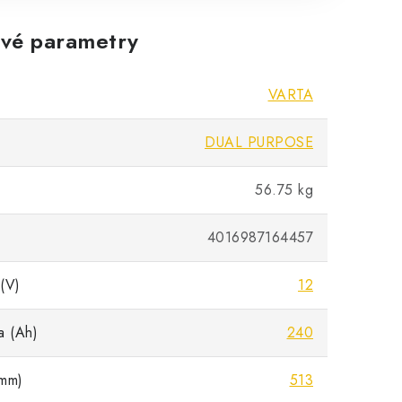
vé parametry
VARTA
DUAL PURPOSE
56.75 kg
4016987164457
(V)
12
a (Ah)
240
mm)
513