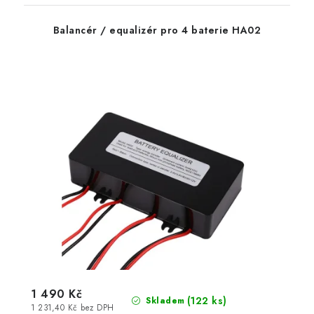
Balancér / equalizér pro 4 baterie HA02
1 490 Kč
(
122 ks
)
Skladem
1 231,40 Kč bez DPH