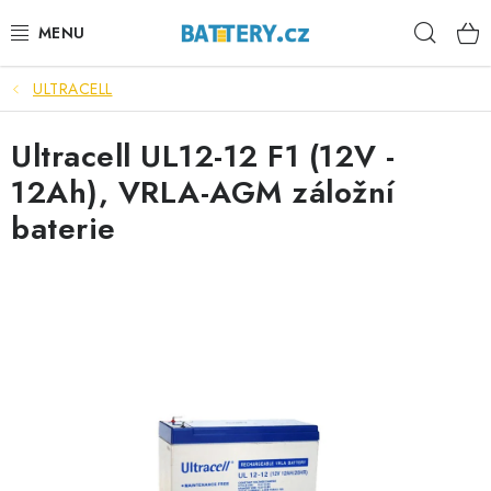
Přejít
Hleda
na
obsah
ULTRACELL
VÝHODNÉ SETY
Ultracell UL12-12 F1 (12V -
SLUŽBY
12Ah), VRLA-AGM záložní
AUTOBATERIE
baterie
MOTOBATERIE
TRAKČNÍ BATERIE
STANIČNÍ BATERIE
BATERIOVÉ BOXY