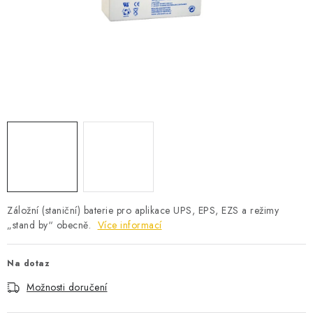
POWERBANKY
LITHIOVÉ BATERIE
NABÍJEČKY
MĚNIČE NAPĚTÍ
FOTOVOLTAIKA
STARTOVACÍ ZDROJE
Záložní (staniční) baterie pro aplikace UPS, EPS, EZS a režimy
TESTERY BATERIÍ
„stand by“ obecně.
Více informací
BATERIE PRO VYSAVAČE
Na dotaz
Možnosti doručení
BATERIE PRO NOUZOVÁ OSVĚTLENÍ