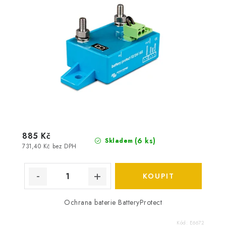
885 Kč
(
6 ks
)
Skladem
731,40 Kč bez DPH
Ochrana baterie BatteryProtect
Kód:
E6672