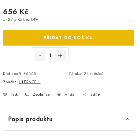
SPOTŘEBNÍ BATERIE
656 Kč
542,15 Kč bez DPH
PŘÍSLUŠENSTVÍ
Měrná cena:
PŘIDAT DO KOŠÍKU
DOPRAVA ZDARMA
KONTAKTY
POŠTOVNÉ A DOPRAVA
KONFIGURÁTOR AUTOBATERIÍ
O NÁS
Kód zboží:
E6665
Záruka
:
24 měsíců
VÝMĚNA AUTOBATERIE
OBCHODNÍ PODMÍNKY
Značka:
ULTRACELL
OCHRANA OSOBNÍCH ÚDAJŮ
OVĚŘOVÁNÍ RECENZÍ
JAK NA TO S BATTERY.CZ
ČASTO KLADENÉ OTÁZKY, FAQ
Tisk
Zeptat se
Hlídat
Sdílet
NÁVODY KE STAŽENÍ
ZPĚTNÝ ODBĚR ELEKTROZAŘÍZENÍ A BATERIÍ
Popis produktu