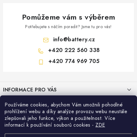
Pomůžeme vám s výběrem
Potřebujete s něčím poradit? Jsme tu pro vás!
info
@
battery.cz
+420 222 560 338
+420 774 969 705
Z
á
INFORMACE PRO VÁS
p
a
KONTAKTY
Používáme cookies, abychom Vám umožnili pohodlné
PRODEJNY BATTERY.CZ
t
prohlížení webu a díky analýze provozu webu neustále
POŠTOVNÉ A DOPRAVA
í
Prodejna Brno - Pražákova ul.
zlepšovali jeho funkce, výkon a použitelnost. Více
Konfigurátor AUTOBATERIE
informací k používání souborů cookies
-
ZDE
KONFIGURÁTOR AUTOBATERIÍ
Prodejna Praha - Brožíkova ul.
Konfigurátor AUTOBATERIE
Vyhledávání
O NÁS