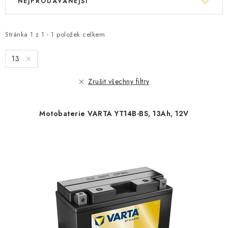
NEJPRODÁVANĚJŠÍ
ý
a
p
z
i
e
Stránka
1
z
1
-
1
položek celkem
s
n
13
p
í
r
p
Zrušit všechny filtry
o
r
d
o
Motobaterie VARTA YT14B-BS, 13Ah, 12V
u
d
k
u
t
k
ů
t
ů