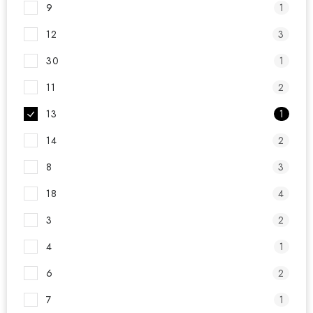
9
1
SPOTŘEBNÍ BATERIE
12
3
PŘÍSLUŠENSTVÍ
30
1
DOPRAVA ZDARMA
11
2
13
1
KONTAKTY
POŠTOVNÉ A DOPRAVA
14
2
KONFIGURÁTOR AUTOBATERIÍ
O NÁS
8
3
VÝMĚNA AUTOBATERIE
OBCHODNÍ PODMÍNKY
OCHRANA OSOBNÍCH ÚDAJŮ
OVĚŘOVÁNÍ RECENZÍ
18
4
JAK NA TO S BATTERY.CZ
ČASTO KLADENÉ OTÁZKY, FAQ
3
2
NÁVODY KE STAŽENÍ
4
1
ZPĚTNÝ ODBĚR ELEKTROZAŘÍZENÍ A BATERIÍ
6
2
7
1