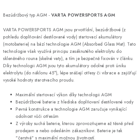
O
v
Bezúdržbový typ AGM -
VARTA POWERSPORTS AGM
l
á
VARTA POWERSPORTS AGM jsou prvotřídní, bezúdržbové (z
d
pohledu doplňování destilované vody) startovací akumulátory
a
(motobaterie) na bází technologie AGM (Absorbed Glass Mat). Tato
technologie však využívá principu zasáknutého elektrolytu do
c
skleněného rouna (skelné vaty), a tím je bezpečně fixován v článku.
í
Díky technologii AGM jsou tyto akumulátory odolné proti úniku
p
elektrolytu (do náklonu 45°), lépe snášejí otřesy či vibrace a zajišťují
r
vysoké hodnoty starotvacího proudu.
v
k
Maximální startovací výkon díky technologii AGM
y
Bezúdržbové baterie z hlediska doplňovaní destilované vody
v
Pevná konstrukce a technologie AGM zaručuje vynikající
odolnost vůči otřesům
ý
Z výroby suchá baterie, kterou zprovozňujeme až těsně před
p
prodejem a nebo odesláním zákazníkovi. Baterie je tak
i
"čerstvá" s maximální možnou životností.