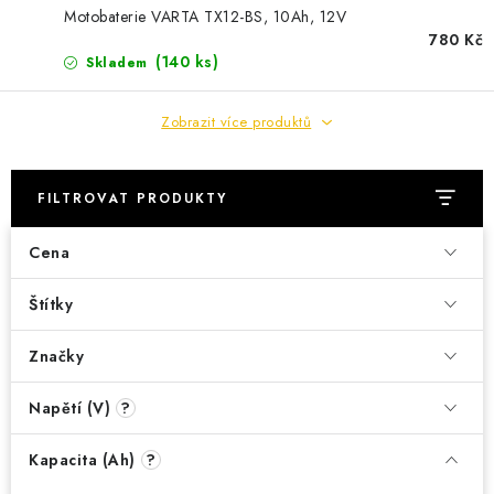
POWERBANKY
Motobaterie VARTA TX12-BS, 10Ah, 12V
780 Kč
LITHIOVÉ BATERIE
(
140 ks
)
Skladem
NABÍJEČKY
Zobrazit více produktů
MĚNIČE NAPĚTÍ
FILTROVAT PRODUKTY
FOTOVOLTAIKA
Cena
STARTOVACÍ ZDROJE
Štítky
TESTERY BATERIÍ
Značky
BATERIE PRO VYSAVAČE
Napětí (V)
?
Kapacita (Ah)
BATERIE PRO NOUZOVÁ OSVĚTLENÍ
?