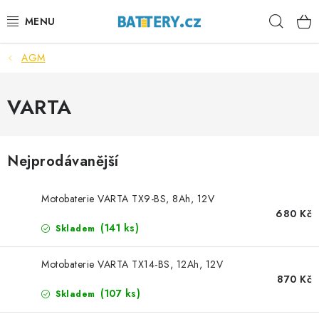
Přejít
Hleda
na
obsah
AGM
VÝHODNÉ SETY
SLUŽBY
VARTA
AUTOBATERIE
Nejprodávanější
MOTOBATERIE
Motobaterie VARTA TX9-BS, 8Ah, 12V
TRAKČNÍ BATERIE
680 Kč
(
141 ks
)
Skladem
STANIČNÍ BATERIE
Motobaterie VARTA TX14-BS, 12Ah, 12V
870 Kč
BATERIOVÉ BOXY
(
107 ks
)
Skladem