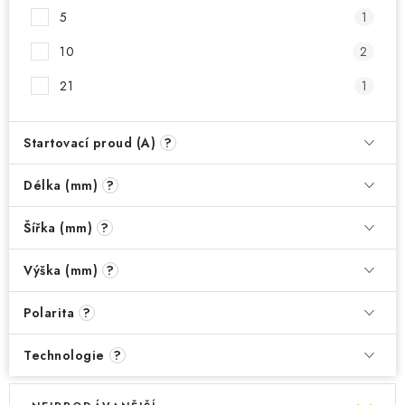
5
1
10
2
21
1
Startovací proud (A)
?
Délka (mm)
?
Šířka (mm)
?
Výška (mm)
?
Polarita
?
Technologie
?
V
Ř