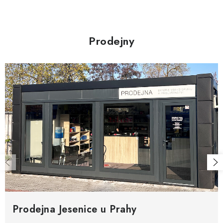
s
u
Prodejny
Prodejna Jesenice u Prahy