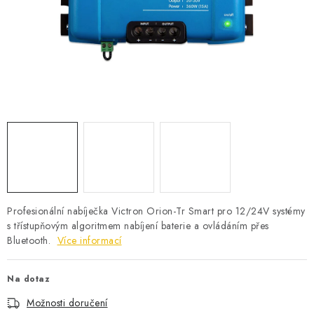
POWERBANKY
LITHIOVÉ BATERIE
NABÍJEČKY
MĚNIČE NAPĚTÍ
FOTOVOLTAIKA
STARTOVACÍ ZDROJE
Profesionální nabíječka Victron Orion-Tr Smart pro 12/24V systémy
TESTERY BATERIÍ
s třístupňovým algoritmem nabíjení baterie a ovládáním přes
Bluetooth.
Více informací
BATERIE PRO VYSAVAČE
Na dotaz
BATERIE PRO NOUZOVÁ OSVĚTLENÍ
Možnosti doručení