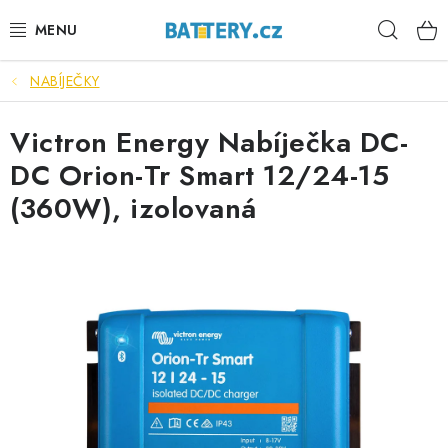
Přejít
Hleda
na
obsah
NABÍJEČKY
VÝHODNÉ SETY
Victron Energy Nabíječka DC-
SLUŽBY
DC Orion-Tr Smart 12/24-15
AUTOBATERIE
(360W), izolovaná
MOTOBATERIE
TRAKČNÍ BATERIE
STANIČNÍ BATERIE
BATERIOVÉ BOXY