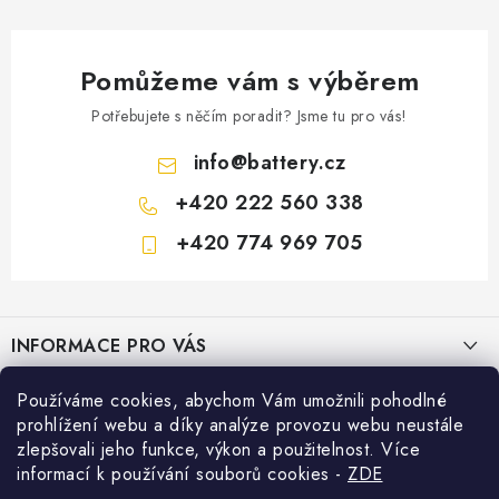
Pomůžeme vám s výběrem
Potřebujete s něčím poradit? Jsme tu pro vás!
info
@
battery.cz
+420 222 560 338
+420 774 969 705
Z
á
INFORMACE PRO VÁS
p
a
KONTAKTY
Používáme cookies, abychom Vám umožnili pohodlné
PRODEJNY BATTERY.CZ
t
prohlížení webu a díky analýze provozu webu neustále
POŠTOVNÉ A DOPRAVA
í
Prodejna Brno - Pražákova ul.
zlepšovali jeho funkce, výkon a použitelnost. Více
Konfigurátor AUTOBATERIE
informací k používání souborů cookies
-
ZDE
KONFIGURÁTOR AUTOBATERIÍ