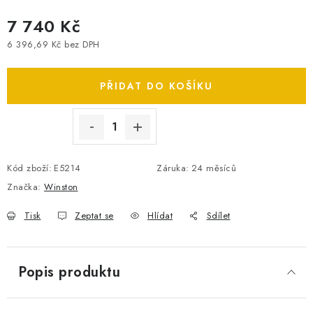
SPOTŘEBNÍ BATERIE
7 740 Kč
6 396,69 Kč bez DPH
PŘÍSLUŠENSTVÍ
Měrná cena:
PŘIDAT DO KOŠÍKU
DOPRAVA ZDARMA
KONTAKTY
POŠTOVNÉ A DOPRAVA
KONFIGURÁTOR AUTOBATERIÍ
O NÁS
Kód zboží:
E5214
Záruka
:
24 měsíců
VÝMĚNA AUTOBATERIE
OBCHODNÍ PODMÍNKY
Značka:
Winston
OCHRANA OSOBNÍCH ÚDAJŮ
OVĚŘOVÁNÍ RECENZÍ
JAK NA TO S BATTERY.CZ
ČASTO KLADENÉ OTÁZKY, FAQ
Tisk
Zeptat se
Hlídat
Sdílet
NÁVODY KE STAŽENÍ
ZPĚTNÝ ODBĚR ELEKTROZAŘÍZENÍ A BATERIÍ
Popis produktu