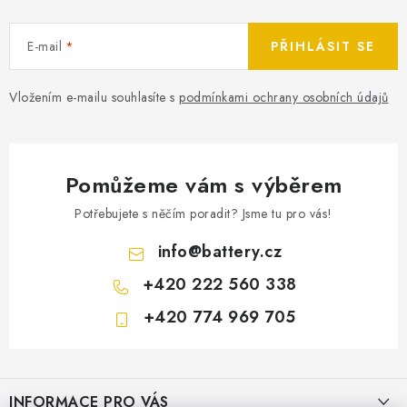
E-mail
PŘIHLÁSIT SE
Vložením e-mailu souhlasíte s
podmínkami ochrany osobních údajů
Pomůžeme vám s výběrem
Potřebujete s něčím poradit? Jsme tu pro vás!
info
@
battery.cz
+420 222 560 338
+420 774 969 705
Z
á
INFORMACE PRO VÁS