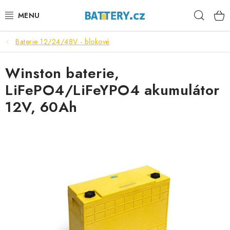
Přejít
Hleda
na
obsah
Baterie 12/24/48V - blokové
VÝHODNÉ SETY
Winston baterie,
SLUŽBY
LiFePO4/LiFeYPO4 akumulátor
AUTOBATERIE
12V, 60Ah
MOTOBATERIE
TRAKČNÍ BATERIE
STANIČNÍ BATERIE
BATERIOVÉ BOXY