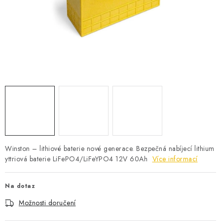
POWERBANKY
LITHIOVÉ BATERIE
NABÍJEČKY
MĚNIČE NAPĚTÍ
FOTOVOLTAIKA
STARTOVACÍ ZDROJE
Winston – lithiové baterie nové generace. Bezpečná nabíjecí lithium
TESTERY BATERIÍ
yttriová baterie LiFePO4/LiFeYPO4 12V 60Ah
Více informací
BATERIE PRO VYSAVAČE
Na dotaz
Možnosti doručení
BATERIE PRO NOUZOVÁ OSVĚTLENÍ