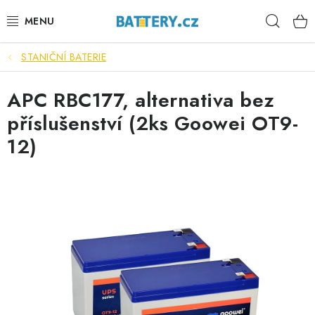
Přejít
Hleda
na
obsah
STANIČNÍ BATERIE
VÝHODNÉ SETY
APC RBC177, alternativa bez
SLUŽBY
příslušenství (2ks Goowei OT9-
AUTOBATERIE
12)
MOTOBATERIE
TRAKČNÍ BATERIE
STANIČNÍ BATERIE
BATERIOVÉ BOXY