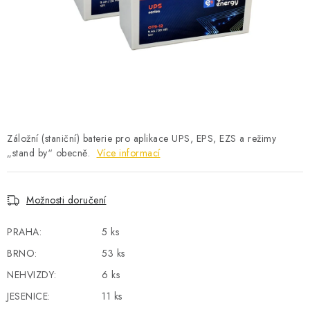
POWERBANKY
LITHIOVÉ BATERIE
NABÍJEČKY
MĚNIČE NAPĚTÍ
Záložní (staniční) baterie pro aplikace UPS, EPS, EZS a režimy
FOTOVOLTAIKA
„stand by“ obecně.
Více informací
STARTOVACÍ ZDROJE
Možnosti doručení
TESTERY BATERIÍ
PRAHA:
5 ks
BATERIE PRO VYSAVAČE
BRNO:
53 ks
NEHVIZDY:
6 ks
BATERIE PRO NOUZOVÁ OSVĚTLENÍ
JESENICE:
11 ks