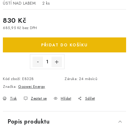
ÚSTÍ NAD LABEM:
2 ks
SPOTŘEBNÍ BATERIE
830 Kč
PŘÍSLUŠENSTVÍ
685,95 Kč bez DPH
Měrná cena:
DOPRAVA ZDARMA
PŘIDAT DO KOŠÍKU
KONTAKTY
POŠTOVNÉ A DOPRAVA
KONFIGURÁTOR AUTOBATERIÍ
O NÁS
VÝMĚNA AUTOBATERIE
OBCHODNÍ PODMÍNKY
Kód zboží:
E8328
Záruka
:
24 měsíců
OCHRANA OSOBNÍCH ÚDAJŮ
OVĚŘOVÁNÍ RECENZÍ
Značka:
Goowei Energy
JAK NA TO S BATTERY.CZ
ČASTO KLADENÉ OTÁZKY, FAQ
NÁVODY KE STAŽENÍ
Tisk
Zeptat se
Hlídat
Sdílet
ZPĚTNÝ ODBĚR ELEKTROZAŘÍZENÍ A BATERIÍ
Popis produktu