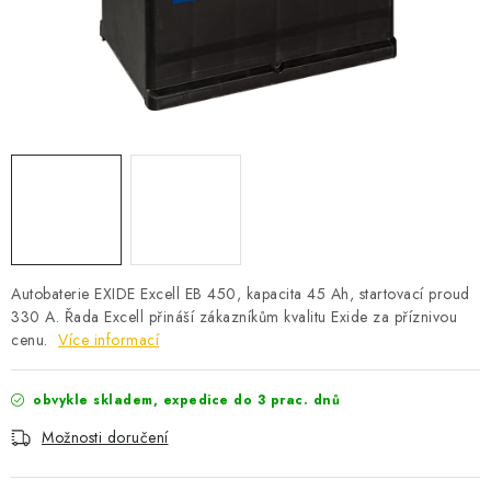
POWERBANKY
LITHIOVÉ BATERIE
NABÍJEČKY
MĚNIČE NAPĚTÍ
FOTOVOLTAIKA
STARTOVACÍ ZDROJE
Autobaterie EXIDE Excell EB 450, kapacita 45 Ah, startovací proud
330 A. Řada Excell přináší zákazníkům kvalitu Exide za příznivou
cenu.
Více informací
TESTERY BATERIÍ
BATERIE PRO VYSAVAČE
obvykle skladem, expedice do 3 prac. dnů
Možnosti doručení
BATERIE PRO NOUZOVÁ OSVĚTLENÍ