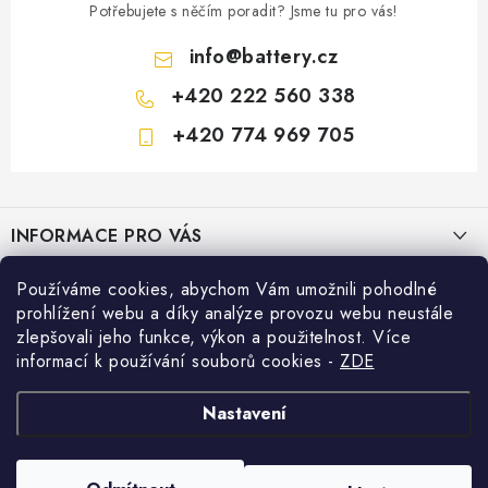
Potřebujete s něčím poradit? Jsme tu pro vás!
info
@
battery.cz
+420 222 560 338
+420 774 969 705
Z
á
INFORMACE PRO VÁS
p
a
KONTAKTY
Používáme cookies, abychom Vám umožnili pohodlné
PRODEJNY BATTERY.CZ
t
prohlížení webu a díky analýze provozu webu neustále
POŠTOVNÉ A DOPRAVA
í
Prodejna Brno - Pražákova ul.
zlepšovali jeho funkce, výkon a použitelnost. Více
Konfigurátor AUTOBATERIE
informací k používání souborů cookies
-
ZDE
KONFIGURÁTOR AUTOBATERIÍ
Prodejna Praha - Brožíkova ul.
Konfigurátor AUTOBATERIE
Vyhledávání
O NÁS
Nastavení
Prodejna Ústí n. Labem - Žižkova ul.
VÝMĚNA AUTOBATERIE
HLEDAT
OBCHODNÍ PODMÍNKY