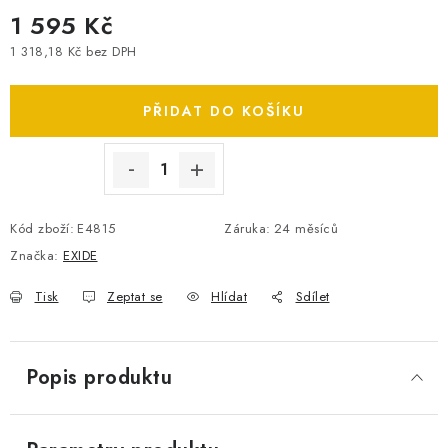
1 595 Kč
SPOTŘEBNÍ BATERIE
1 318,18 Kč bez DPH
Měrná cena:
PŘÍSLUŠENSTVÍ
PŘIDAT DO KOŠÍKU
DOPRAVA ZDARMA
KONTAKTY
POŠTOVNÉ A DOPRAVA
KONFIGURÁTOR AUTOBATERIÍ
O NÁS
Kód zboží:
E4815
Záruka
:
24 měsíců
VÝMĚNA AUTOBATERIE
OBCHODNÍ PODMÍNKY
Značka:
EXIDE
OCHRANA OSOBNÍCH ÚDAJŮ
OVĚŘOVÁNÍ RECENZÍ
Tisk
Zeptat se
Hlídat
Sdílet
JAK NA TO S BATTERY.CZ
ČASTO KLADENÉ OTÁZKY, FAQ
NÁVODY KE STAŽENÍ
ZPĚTNÝ ODBĚR ELEKTROZAŘÍZENÍ A BATERIÍ
Popis produktu