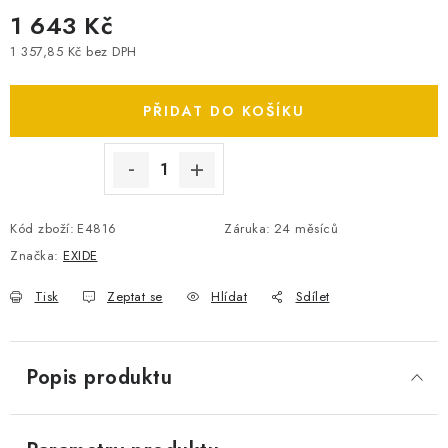
1 643 Kč
SPOTŘEBNÍ BATERIE
1 357,85 Kč bez DPH
Měrná cena:
PŘÍSLUŠENSTVÍ
PŘIDAT DO KOŠÍKU
DOPRAVA ZDARMA
KONTAKTY
POŠTOVNÉ A DOPRAVA
KONFIGURÁTOR AUTOBATERIÍ
O NÁS
Kód zboží:
E4816
Záruka
:
24 měsíců
VÝMĚNA AUTOBATERIE
OBCHODNÍ PODMÍNKY
Značka:
EXIDE
OCHRANA OSOBNÍCH ÚDAJŮ
OVĚŘOVÁNÍ RECENZÍ
Tisk
Zeptat se
Hlídat
Sdílet
JAK NA TO S BATTERY.CZ
ČASTO KLADENÉ OTÁZKY, FAQ
NÁVODY KE STAŽENÍ
ZPĚTNÝ ODBĚR ELEKTROZAŘÍZENÍ A BATERIÍ
Popis produktu