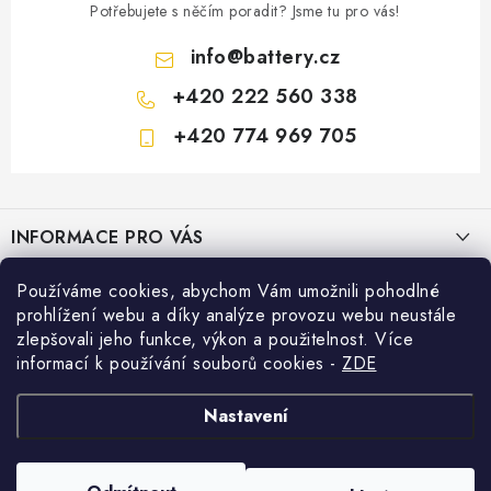
Potřebujete s něčím poradit? Jsme tu pro vás!
info
@
battery.cz
+420 222 560 338
+420 774 969 705
Z
á
INFORMACE PRO VÁS
p
a
KONTAKTY
Používáme cookies, abychom Vám umožnili pohodlné
PRODEJNY BATTERY.CZ
t
prohlížení webu a díky analýze provozu webu neustále
POŠTOVNÉ A DOPRAVA
í
Prodejna Brno - Pražákova ul.
zlepšovali jeho funkce, výkon a použitelnost. Více
Konfigurátor AUTOBATERIE
informací k používání souborů cookies
-
ZDE
KONFIGURÁTOR AUTOBATERIÍ
Prodejna Praha - Brožíkova ul.
Konfigurátor AUTOBATERIE
Vyhledávání
O NÁS
Nastavení
Prodejna Ústí n. Labem - Žižkova ul.
VÝMĚNA AUTOBATERIE
HLEDAT
OBCHODNÍ PODMÍNKY