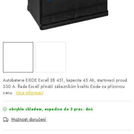
POWERBANKY
LITHIOVÉ BATERIE
NABÍJEČKY
MĚNIČE NAPĚTÍ
FOTOVOLTAIKA
STARTOVACÍ ZDROJE
Autobaterie EXIDE Excell EB 451, kapacita 45 Ah, startovací proud
330 A. Řada Excell přináší zákazníkům kvalitu Exide za příznivou
cenu.
Více informací
TESTERY BATERIÍ
BATERIE PRO VYSAVAČE
obvykle skladem, expedice do 3 prac. dnů
Možnosti doručení
BATERIE PRO NOUZOVÁ OSVĚTLENÍ