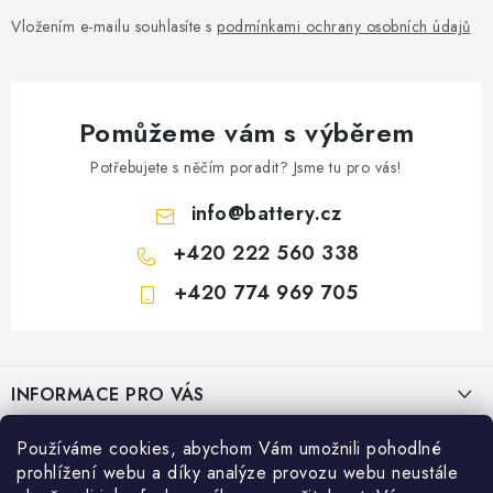
Vložením e-mailu souhlasíte s
podmínkami ochrany osobních údajů
Pomůžeme vám s výběrem
Potřebujete s něčím poradit? Jsme tu pro vás!
info
@
battery.cz
+420 222 560 338
+420 774 969 705
Z
á
INFORMACE PRO VÁS
p
a
KONTAKTY
Používáme cookies, abychom Vám umožnili pohodlné
PRODEJNY BATTERY.CZ
t
prohlížení webu a díky analýze provozu webu neustále
POŠTOVNÉ A DOPRAVA