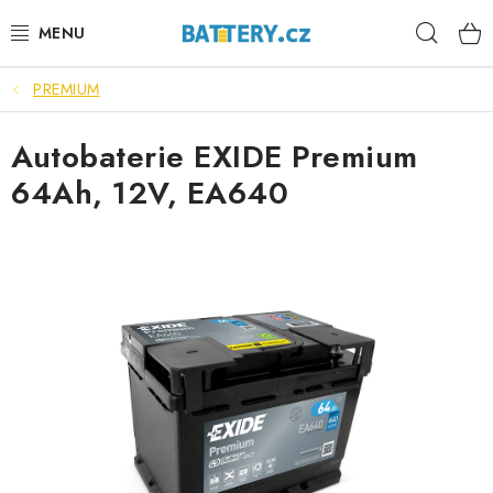
Přejít
Hleda
na
obsah
PREMIUM
VÝHODNÉ SETY
Autobaterie EXIDE Premium
SLUŽBY
64Ah, 12V, EA640
AUTOBATERIE
MOTOBATERIE
TRAKČNÍ BATERIE
STANIČNÍ BATERIE
BATERIOVÉ BOXY