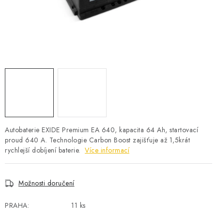
POWERBANKY
LITHIOVÉ BATERIE
NABÍJEČKY
MĚNIČE NAPĚTÍ
FOTOVOLTAIKA
STARTOVACÍ ZDROJE
Autobaterie EXIDE Premium EA 640, kapacita 64 Ah, startovací
proud 640 A. Technologie Carbon Boost zajišťuje až 1,5krát
rychlejší dobíjení baterie.
Více informací
TESTERY BATERIÍ
BATERIE PRO VYSAVAČE
Možnosti doručení
BATERIE PRO NOUZOVÁ OSVĚTLENÍ
PRAHA:
11 ks