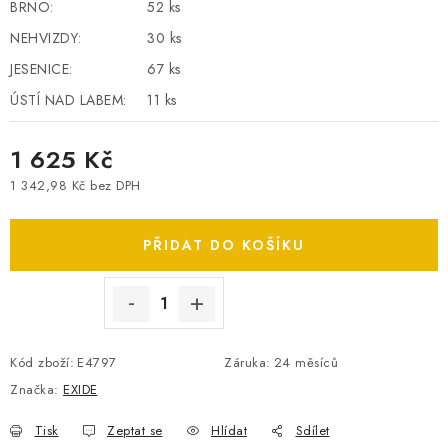
BRNO:
52 ks
SPOTŘEBNÍ BATERIE
NEHVIZDY:
30 ks
JESENICE:
67 ks
PŘÍSLUŠENSTVÍ
ÚSTÍ NAD LABEM:
11 ks
DOPRAVA ZDARMA
1 625 Kč
KONTAKTY
POŠTOVNÉ A DOPRAVA
1 342,98 Kč bez DPH
Měrná cena:
KONFIGURÁTOR AUTOBATERIÍ
O NÁS
VÝMĚNA AUTOBATERIE
OBCHODNÍ PODMÍNKY
PŘIDAT DO KOŠÍKU
OCHRANA OSOBNÍCH ÚDAJŮ
OVĚŘOVÁNÍ RECENZÍ
JAK NA TO S BATTERY.CZ
ČASTO KLADENÉ OTÁZKY, FAQ
NÁVODY KE STAŽENÍ
Kód zboží:
E4797
Záruka
:
24 měsíců
ZPĚTNÝ ODBĚR ELEKTROZAŘÍZENÍ A BATERIÍ
Značka:
EXIDE
Tisk
Zeptat se
Hlídat
Sdílet