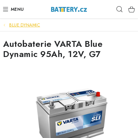
Přejít
Hleda
na
obsah
BLUE DYNAMIC
VÝHODNÉ SETY
Autobaterie VARTA Blue
SLUŽBY
Dynamic 95Ah, 12V, G7
AUTOBATERIE
MOTOBATERIE
TRAKČNÍ BATERIE
STANIČNÍ BATERIE
BATERIOVÉ BOXY