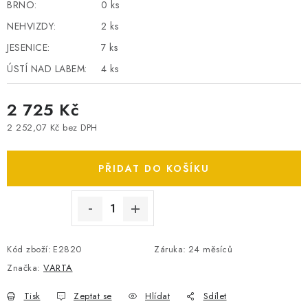
BRNO:
0 ks
SPOTŘEBNÍ BATERIE
NEHVIZDY:
2 ks
JESENICE:
7 ks
PŘÍSLUŠENSTVÍ
ÚSTÍ NAD LABEM:
4 ks
DOPRAVA ZDARMA
2 725 Kč
KONTAKTY
POŠTOVNÉ A DOPRAVA
2 252,07 Kč bez DPH
Měrná cena:
KONFIGURÁTOR AUTOBATERIÍ
O NÁS
VÝMĚNA AUTOBATERIE
OBCHODNÍ PODMÍNKY
PŘIDAT DO KOŠÍKU
OCHRANA OSOBNÍCH ÚDAJŮ
OVĚŘOVÁNÍ RECENZÍ
JAK NA TO S BATTERY.CZ
ČASTO KLADENÉ OTÁZKY, FAQ
NÁVODY KE STAŽENÍ
Kód zboží:
E2820
Záruka
:
24 měsíců
ZPĚTNÝ ODBĚR ELEKTROZAŘÍZENÍ A BATERIÍ
Značka:
VARTA
Tisk
Zeptat se
Hlídat
Sdílet