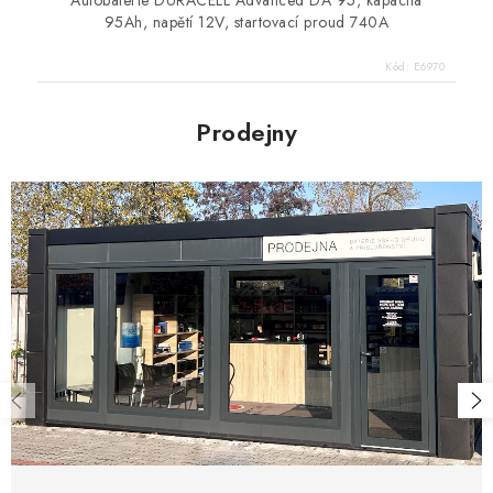
Autobaterie DURACELL Advanced DA 95, kapacita
95Ah, napětí 12V, startovací proud 740A
Kód:
E6970
Prodejny