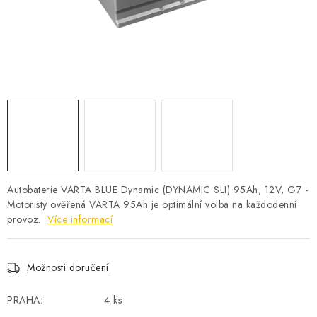
POWERBANKY
LITHIOVÉ BATERIE
NABÍJEČKY
MĚNIČE NAPĚTÍ
FOTOVOLTAIKA
STARTOVACÍ ZDROJE
Autobaterie VARTA BLUE Dynamic (DYNAMIC SLI) 95Ah, 12V, G7 -
Motoristy ověřená VARTA 95Ah je optimální volba na každodenní
provoz.
Více informací
TESTERY BATERIÍ
BATERIE PRO VYSAVAČE
Možnosti doručení
BATERIE PRO NOUZOVÁ OSVĚTLENÍ
PRAHA:
4 ks