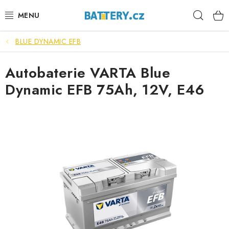
Přejít
Hleda
na
obsah
BLUE DYNAMIC EFB
VÝHODNÉ SETY
Autobaterie VARTA Blue
SLUŽBY
Dynamic EFB 75Ah, 12V, E46
AUTOBATERIE
MOTOBATERIE
TRAKČNÍ BATERIE
STANIČNÍ BATERIE
BATERIOVÉ BOXY