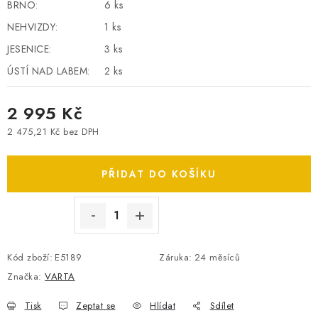
BRNO:
6 ks
SPOTŘEBNÍ BATERIE
NEHVIZDY:
1 ks
JESENICE:
3 ks
PŘÍSLUŠENSTVÍ
ÚSTÍ NAD LABEM:
2 ks
DOPRAVA ZDARMA
2 995 Kč
KONTAKTY
POŠTOVNÉ A DOPRAVA
2 475,21 Kč bez DPH
Měrná cena:
KONFIGURÁTOR AUTOBATERIÍ
O NÁS
VÝMĚNA AUTOBATERIE
OBCHODNÍ PODMÍNKY
PŘIDAT DO KOŠÍKU
OCHRANA OSOBNÍCH ÚDAJŮ
OVĚŘOVÁNÍ RECENZÍ
JAK NA TO S BATTERY.CZ
ČASTO KLADENÉ OTÁZKY, FAQ
NÁVODY KE STAŽENÍ
Kód zboží:
E5189
Záruka
:
24 měsíců
ZPĚTNÝ ODBĚR ELEKTROZAŘÍZENÍ A BATERIÍ
Značka:
VARTA
Tisk
Zeptat se
Hlídat
Sdílet