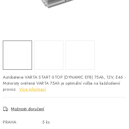
POWERBANKY
LITHIOVÉ BATERIE
NABÍJEČKY
MĚNIČE NAPĚTÍ
FOTOVOLTAIKA
STARTOVACÍ ZDROJE
Autobaterie VARTA START-STOP (DYNAMIC EFB) 75Ah, 12V, E46 -
Motoristy ověřená VARTA 75Ah je optimální volba na každodenní
provoz.
Více informací
TESTERY BATERIÍ
BATERIE PRO VYSAVAČE
Možnosti doručení
BATERIE PRO NOUZOVÁ OSVĚTLENÍ
PRAHA:
5 ks