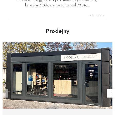
Goowei Energy EFB75 pro Start-Stop, napětí 12V,
kapacita 75Ah, startovací proud 730A,...
Kód:
E8242
Prodejny