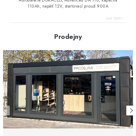
Autobaterie DURACELL Advanced DA 110, kapacita
110Ah, napětí 12V, startovací proud 900A
Kód:
E6973
Prodejny