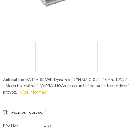
POWERBANKY
LITHIOVÉ BATERIE
NABÍJEČKY
MĚNIČE NAPĚTÍ
FOTOVOLTAIKA
STARTOVACÍ ZDROJE
Autobaterie VARTA SILVER Dynamic (DYNAMIC SLI) 110Ah, 12V, I1
- Motoristy ověřená VARTA 110Ah je optimální volba na každodenní
provoz.
Více informací
TESTERY BATERIÍ
BATERIE PRO VYSAVAČE
Možnosti doručení
BATERIE PRO NOUZOVÁ OSVĚTLENÍ
PRAHA:
4 ks