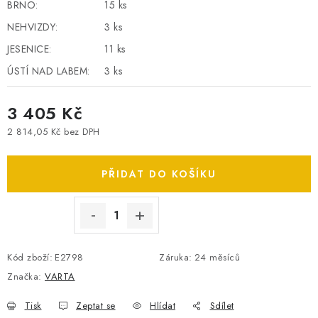
BRNO:
15 ks
SPOTŘEBNÍ BATERIE
NEHVIZDY:
3 ks
JESENICE:
11 ks
PŘÍSLUŠENSTVÍ
ÚSTÍ NAD LABEM:
3 ks
DOPRAVA ZDARMA
3 405 Kč
KONTAKTY
POŠTOVNÉ A DOPRAVA
2 814,05 Kč bez DPH
Měrná cena:
KONFIGURÁTOR AUTOBATERIÍ
O NÁS
VÝMĚNA AUTOBATERIE
OBCHODNÍ PODMÍNKY
PŘIDAT DO KOŠÍKU
OCHRANA OSOBNÍCH ÚDAJŮ
OVĚŘOVÁNÍ RECENZÍ
JAK NA TO S BATTERY.CZ
ČASTO KLADENÉ OTÁZKY, FAQ
NÁVODY KE STAŽENÍ
Kód zboží:
E2798
Záruka
:
24 měsíců
ZPĚTNÝ ODBĚR ELEKTROZAŘÍZENÍ A BATERIÍ
Značka:
VARTA
Tisk
Zeptat se
Hlídat
Sdílet