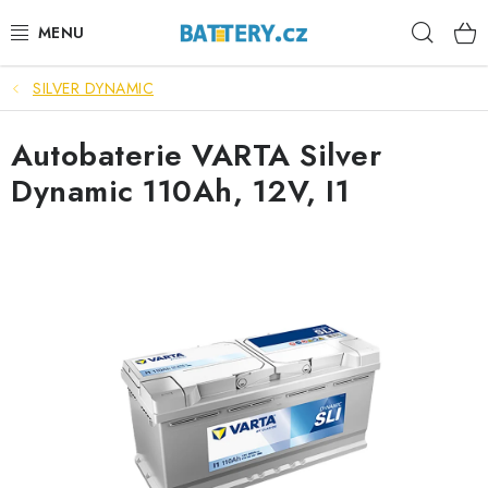
Přejít
Hleda
na
obsah
SILVER DYNAMIC
VÝHODNÉ SETY
Autobaterie VARTA Silver
SLUŽBY
Dynamic 110Ah, 12V, I1
AUTOBATERIE
MOTOBATERIE
TRAKČNÍ BATERIE
STANIČNÍ BATERIE
BATERIOVÉ BOXY