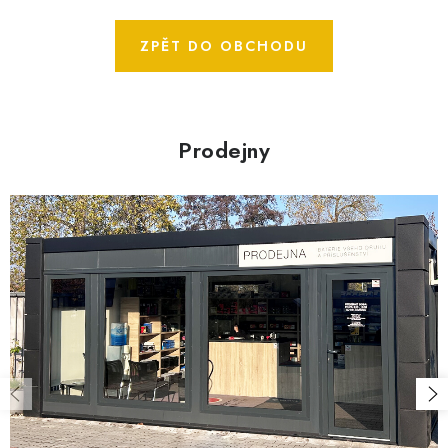
SPOTŘEBNÍ BATERIE
ZPĚT DO OBCHODU
PŘÍSLUŠENSTVÍ
DOPRAVA ZDARMA
Prodejny
KONTAKTY
POŠTOVNÉ A DOPRAVA
KONFIGURÁTOR AUTOBATERIÍ
O NÁS
VÝMĚNA AUTOBATERIE
OBCHODNÍ PODMÍNKY
OCHRANA OSOBNÍCH ÚDAJŮ
OVĚŘOVÁNÍ RECENZÍ
JAK NA TO S BATTERY.CZ
ČASTO KLADENÉ OTÁZKY, FAQ
NÁVODY KE STAŽENÍ
ZPĚTNÝ ODBĚR ELEKTROZAŘÍZENÍ A BATERIÍ