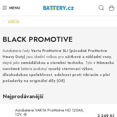
Přejít
Hleda
na
obsah
VARTA
VÝHODNÉ SETY
SLUŽBY
BLACK PROMOTIVE
AUTOBATERIE
Autobaterie řady
Varta ProMotive SLI (původně ProMotive
Heavy Duty)
jsou ideální volbou pro
užitkové a nákladní vozy
,
stejně jako
zemědělskou a stavební techniku
. Tyto
v Německu
MOTOBATERIE
navržené
baterie poskytují
vysoký startovací výkon
,
dlouhodobou spolehlivost
,
odolnost proti vibracím
a
plní
TRAKČNÍ BATERIE
požadavky na originální díly (OE)
.
STANIČNÍ BATERIE
Nejprodávanější
BATERIOVÉ BOXY
Autobaterie VARTA ProMotive HD 120Ah,
12V, I8
3 249 Kč