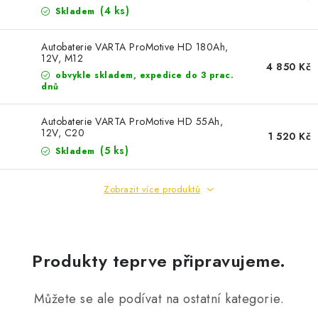
POWERBANKY
(
4 ks
)
Skladem
LITHIOVÉ BATERIE
Autobaterie VARTA ProMotive HD 180Ah,
12V, M12
4 850 Kč
NABÍJEČKY
obvykle skladem, expedice do 3 prac.
dnů
MĚNIČE NAPĚTÍ
Autobaterie VARTA ProMotive HD 55Ah,
12V, C20
1 520 Kč
FOTOVOLTAIKA
(
5 ks
)
Skladem
STARTOVACÍ ZDROJE
Zobrazit více produktů
TESTERY BATERIÍ
Produkty teprve připravujeme.
BATERIE PRO VYSAVAČE
BATERIE PRO NOUZOVÁ OSVĚTLENÍ
Můžete se ale podívat na ostatní kategorie.