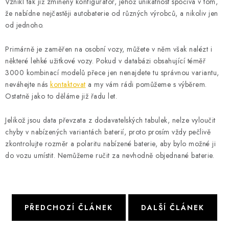
POWERBANKY
Vznikl tak již zmíněný konfigurátor, jehož unikátnost spočívá v tom,
že nabídne nejčastěji autobaterie od různých výrobců, a nikoliv jen
od jednoho.
LITHIOVÉ BATERIE
Primárně je zaměřen na osobní vozy, můžete v něm však nalézt i
NABÍJEČKY
některé lehké užitkové vozy. Pokud v databázi obsahující téměř
3000 kombinací modelů přece jen nenajdete tu správnou variantu,
MĚNIČE NAPĚTÍ
neváhejte nás
kontaktovat
a my vám rádi pomůžeme s výběrem.
Ostatně jako to děláme již řadu let.
FOTOVOLTAIKA
Jelikož jsou data převzata z dodavatelských tabulek, nelze vyloučit
chyby v nabízených variantách baterií, proto prosím vždy pečlivě
STARTOVACÍ ZDROJE
zkontrolujte rozměr a polaritu nabízené baterie, aby bylo možné ji
do vozu umístit. Nemůžeme ručit za nevhodně objednané baterie.
TESTERY BATERIÍ
BATERIE PRO VYSAVAČE
PŘEDCHOZÍ ČLÁNEK
DALŠÍ ČLÁNEK
BATERIE PRO NOUZOVÁ OSVĚTLENÍ