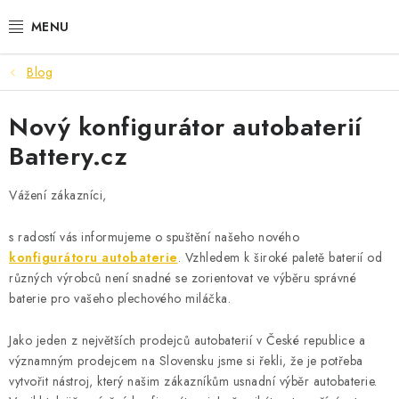
Přejít
na
obsah
Blog
VÝHODNÉ SETY
Nový konfigurátor autobaterií
SLUŽBY
Battery.cz
AUTOBATERIE
Vážení zákazníci,
MOTOBATERIE
s radostí vás informujeme o spuštění našeho nového
konfigurátoru autobaterie
. Vzhledem k široké paletě baterií od
TRAKČNÍ BATERIE
různých výrobců není snadné se zorientovat ve výběru správné
baterie pro vašeho plechového miláčka.
STANIČNÍ BATERIE
Jako jeden z největších prodejců autobaterií v České republice a
BATERIOVÉ BOXY
významným prodejcem na Slovensku jsme si řekli, že je potřeba
vytvořit nástroj, který našim zákazníkům usnadní výběr autobaterie.