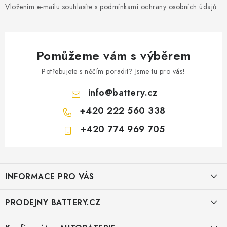
Vložením e-mailu souhlasíte s
podmínkami ochrany osobních údajů
Pomůžeme vám s výběrem
Potřebujete s něčím poradit? Jsme tu pro vás!
info
@
battery.cz
+420 222 560 338
+420 774 969 705
Z
á
INFORMACE PRO VÁS
p
a
KONTAKTY
PRODEJNY BATTERY.CZ
t
POŠTOVNÉ A DOPRAVA
í
Prodejna Brno - Pražákova ul.