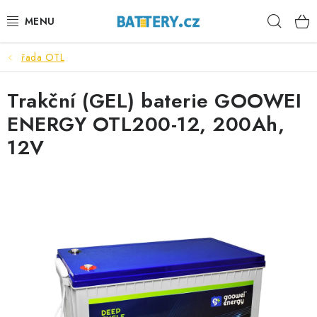
Přejít
Hleda
na
obsah
řada OTL
VÝHODNÉ SETY
Trakční (GEL) baterie GOOWEI
SLUŽBY
ENERGY OTL200-12, 200Ah,
AUTOBATERIE
12V
MOTOBATERIE
TRAKČNÍ BATERIE
STANIČNÍ BATERIE
BATERIOVÉ BOXY