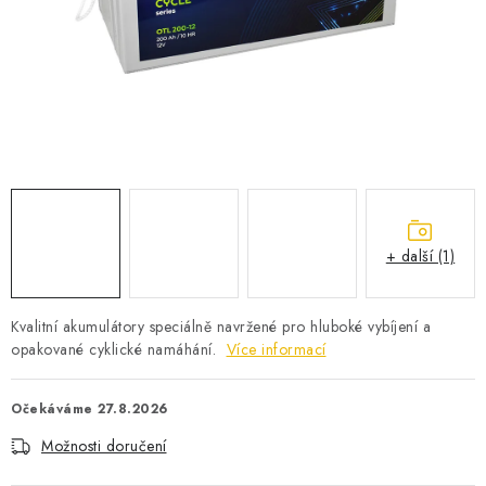
POWERBANKY
LITHIOVÉ BATERIE
NABÍJEČKY
MĚNIČE NAPĚTÍ
FOTOVOLTAIKA
+ další (1)
STARTOVACÍ ZDROJE
Kvalitní akumulátory speciálně navržené pro hluboké vybíjení a
TESTERY BATERIÍ
opakované cyklické namáhání.
Více informací
BATERIE PRO VYSAVAČE
Očekáváme 27.8.2026
Možnosti doručení
BATERIE PRO NOUZOVÁ OSVĚTLENÍ