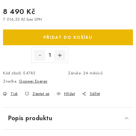
SPOTŘEBNÍ BATERIE
8 490 Kč
7 016,53 Kč bez DPH
PŘÍSLUŠENSTVÍ
Měrná cena:
PŘIDAT DO KOŠÍKU
DOPRAVA ZDARMA
KONTAKTY
POŠTOVNÉ A DOPRAVA
KONFIGURÁTOR AUTOBATERIÍ
O NÁS
Kód zboží:
E4783
Záruka
:
24 měsíců
VÝMĚNA AUTOBATERIE
OBCHODNÍ PODMÍNKY
Značka:
Goowei Energy
OCHRANA OSOBNÍCH ÚDAJŮ
OVĚŘOVÁNÍ RECENZÍ
JAK NA TO S BATTERY.CZ
ČASTO KLADENÉ OTÁZKY, FAQ
Tisk
Zeptat se
Hlídat
Sdílet
NÁVODY KE STAŽENÍ
ZPĚTNÝ ODBĚR ELEKTROZAŘÍZENÍ A BATERIÍ
Popis produktu