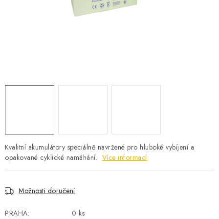
POWERBANKY
LITHIOVÉ BATERIE
NABÍJEČKY
MĚNIČE NAPĚTÍ
FOTOVOLTAIKA
STARTOVACÍ ZDROJE
Kvalitní akumulátory speciálně navržené pro hluboké vybíjení a
TESTERY BATERIÍ
opakované cyklické namáhání.
Více informací
BATERIE PRO VYSAVAČE
Možnosti doručení
BATERIE PRO NOUZOVÁ OSVĚTLENÍ
PRAHA:
0 ks