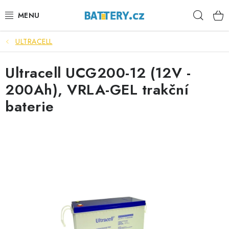
Přejít
Hleda
na
obsah
ULTRACELL
VÝHODNÉ SETY
Ultracell UCG200-12 (12V -
SLUŽBY
200Ah), VRLA-GEL trakční
AUTOBATERIE
baterie
MOTOBATERIE
TRAKČNÍ BATERIE
STANIČNÍ BATERIE
BATERIOVÉ BOXY