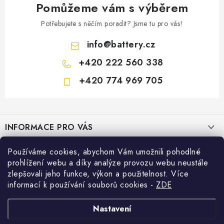
Pomůžeme vám s výběrem
Potřebujete s něčím poradit? Jsme tu pro vás!
info
@
battery.cz
+420 222 560 338
+420 774 969 705
Z
á
INFORMACE PRO VÁS
p
a
KONTAKTY
Používáme cookies, abychom Vám umožnili pohodlné
PRODEJNY BATTERY.CZ
t
prohlížení webu a díky analýze provozu webu neustále
POŠTOVNÉ A DOPRAVA
í
Prodejna Brno - Pražákova ul.
zlepšovali jeho funkce, výkon a použitelnost. Více
Konfigurátor AUTOBATERIE
informací k používání souborů cookies
-
ZDE
KONFIGURÁTOR AUTOBATERIÍ
Prodejna Praha - Brožíkova ul.
Konfigurátor AUTOBATERIE
Vyhledávání
O NÁS
Nastavení
Prodejna Ústí n. Labem - Žižkova ul.
VÝMĚNA AUTOBATERIE