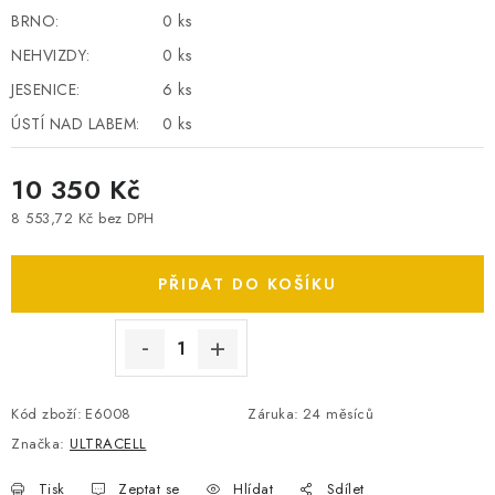
BRNO:
0 ks
SPOTŘEBNÍ BATERIE
NEHVIZDY:
0 ks
PŘÍSLUŠENSTVÍ
JESENICE:
6 ks
ÚSTÍ NAD LABEM:
0 ks
DOPRAVA ZDARMA
10 350 Kč
KONTAKTY
POŠTOVNÉ A DOPRAVA
8 553,72 Kč bez DPH
KONFIGURÁTOR AUTOBATERIÍ
O NÁS
Měrná cena:
VÝMĚNA AUTOBATERIE
OBCHODNÍ PODMÍNKY
PŘIDAT DO KOŠÍKU
OCHRANA OSOBNÍCH ÚDAJŮ
OVĚŘOVÁNÍ RECENZÍ
JAK NA TO S BATTERY.CZ
ČASTO KLADENÉ OTÁZKY, FAQ
NÁVODY KE STAŽENÍ
ZPĚTNÝ ODBĚR ELEKTROZAŘÍZENÍ A BATERIÍ
Kód zboží:
E6008
Záruka
:
24 měsíců
Značka:
ULTRACELL
Tisk
Zeptat se
Hlídat
Sdílet